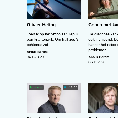
Olivier Heling
Copen met ka
Toen ik op het vmbo zat, liep ik
De diagnose kank
een krantenwijk. Om half zes ’s
ook ingrijpend. D
ochtends zat…
kanker het risico
problemen.…
Anouk Bercht
Anouk Bercht
04/12/2020
06/11/2020
Interview
12:58