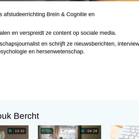
 afstudeerrichting Brein & Cognitie en
alen en verspreidt ze content op sociale media.
chapsjournalist en schrijft ze nieuwsberichten, intervie
psychologie en hersenwetenschap.
ouk Bercht
In Spe
10:42
04:28