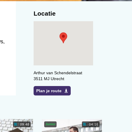
Locatie
ws,
Arthur van Schendelstraat
3511 MJ Utrecht
Plan je route
Junior
09:48
04:16