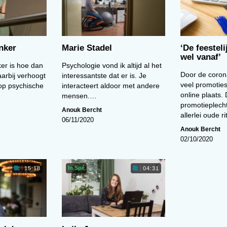
nker
Marie Stadel
‘De feesteli
wel vanaf’
er is hoe dan
Psychologie vond ik altijd al het
Door de coron
aarbij verhoogt
interessantste dat er is. Je
veel promoti
 op psychische
interacteert aldoor met andere
online plaats.
mensen.…
promotieplech
Anouk Bercht
allerlei oude 
06/11/2020
Anouk Bercht
02/10/2020
In Spé
15:18
04:31