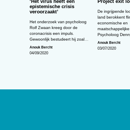
‘Het virus heeft een
Project exit 
epistemische crisis
veroorzaakt’
De ingrijpende lo
land berokkent fli
Het onderzoek van psycholoog
economische en
Rolf Zwaan kreeg door de
maatschappelijke
coronacrisis een impuls.
Psycholoog Den
Gewoonlijk bestudeert hij zoal…
Anouk Bercht
Anouk Bercht
03/07/2020
04/09/2020
Over
De website van tijdschrift
De Psycho
edities en ontsluit met een rijk arch
artikelen de professionele kennis b
Psycholoog
is het tijdschrift van he
Psychologen (NIP) en heeft een op