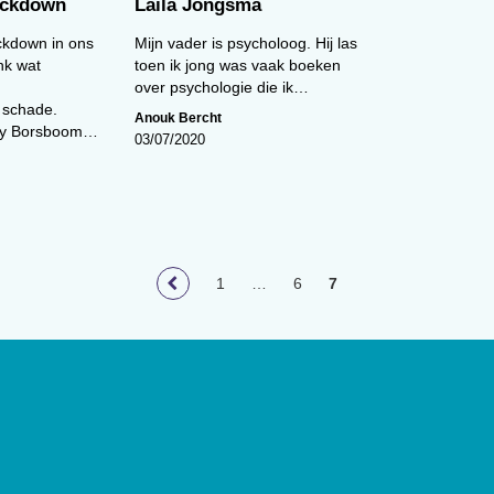
lockdown
Laila Jongsma
ckdown in ons
Mijn vader is psycholoog. Hij las
nk wat
toen ik jong was vaak boeken
over psychologie die ik…
 schade.
Anouk Bercht
ny Borsboom…
03/07/2020
1
…
6
7
loog
geeft toegang tot de laatste
ief van (wetenschappelijke)
innen het vakgebied.
De
t Nederlands Instituut van
lage van 17.000 exemplaren.