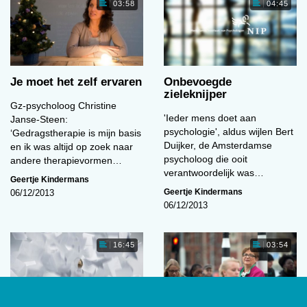
03:58
04:45
Je moet het zelf ervaren
Onbevoegde
zieleknijper
Gz-psycholoog Christine
'Ieder mens doet aan
Janse-Steen:
psychologie', aldus wijlen Bert
‘Gedragstherapie is mijn basis
Duijker, de Amsterdamse
en ik was altijd op zoek naar
psycholoog die ooit
andere therapievormen…
verantwoordelijk was…
Geertje Kindermans
Geertje Kindermans
06/12/2013
06/12/2013
16:45
03:54