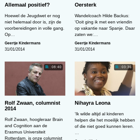
Allemaal positief?
Oersterk
Hoewel de Jeugdwet er nog
Wandelcoach Hilde Backus:
niet helemaal door is, zijn de
‘Ooit ging ik met een vriendin
voorbereidingen in volle gang.
op vakantie naar Spanje. Daar
Op…
zaten we:…
Geertje Kindermans
Geertje Kindermans
31/01/2014
31/01/2014
08:40
03:36
Rolf Zwaan, columnist
Nihayra Leona
2014
‘Ik wilde altijd al kinderen
Rolf Zwaan, hoogleraar Brain
helpen die het moeilijk hebben
and Cognition aan de
of die niet goed kunnen leren.
Erasmus Universiteit
…
Rotterdam, is onze columnist