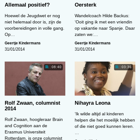
Allemaal positief?
Oersterk
Hoewel de Jeugdwet er nog
Wandelcoach Hilde Backus:
niet helemaal door is, zijn de
‘Ooit ging ik met een vriendin
voorbereidingen in volle gang.
op vakantie naar Spanje. Daar
Op…
zaten we:…
Geertje Kindermans
Geertje Kindermans
31/01/2014
31/01/2014
08:40
03:36
Rolf Zwaan, columnist
Nihayra Leona
2014
‘Ik wilde altijd al kinderen
Rolf Zwaan, hoogleraar Brain
helpen die het moeilijk hebben
and Cognition aan de
of die niet goed kunnen leren.
Erasmus Universiteit
…
Rotterdam, is onze columnist