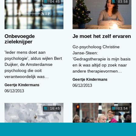
04:45
03:58
Onbevoegde
Je moet het zelf ervaren
zieleknijper
Gz-psycholoog Christine
'Ieder mens doet aan
Janse-Steen:
psychologie', aldus wijlen Bert
‘Gedragstherapie is mijn basis
Duijker, de Amsterdamse
en ik was altijd op zoek naar
psycholoog die ooit
andere therapievormen…
verantwoordelijk was…
Geertje Kindermans
Geertje Kindermans
06/12/2013
06/12/2013
16:45
03:54