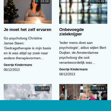
03:58
04:45
Je moet het zelf ervaren
Onbevoegde
zieleknijper
Gz-psycholoog Christine
'Ieder mens doet aan
Janse-Steen:
psychologie', aldus wijlen Bert
‘Gedragstherapie is mijn basis
Duijker, de Amsterdamse
en ik was altijd op zoek naar
psycholoog die ooit
andere therapievormen…
verantwoordelijk was…
Geertje Kindermans
Geertje Kindermans
06/12/2013
06/12/2013
16:45
03:54