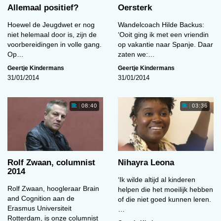
Allemaal positief?
Oersterk
Hoewel de Jeugdwet er nog
Wandelcoach Hilde Backus:
niet helemaal door is, zijn de
‘Ooit ging ik met een vriendin
voorbereidingen in volle gang.
op vakantie naar Spanje. Daar
Op…
zaten we:…
Geertje Kindermans
Geertje Kindermans
31/01/2014
31/01/2014
08:40
03:36
Rolf Zwaan, columnist
Nihayra Leona
2014
‘Ik wilde altijd al kinderen
Rolf Zwaan, hoogleraar Brain
helpen die het moeilijk hebben
and Cognition aan de
of die niet goed kunnen leren.
Erasmus Universiteit
…
Rotterdam, is onze columnist