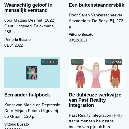
Waanachtig geloof in
Een buitenstaandersblik
menselijk verstand
Door Sarah Vankersschaever
door Mattias Desmet (2022)
Amsterdam: De Bezig Bij, 272
Gent: Uitgeverij Pelckmans,
p.
288 p.
Vittorio Busato
,
Vittorio Busato
03/12/2021
01/04/2022
Forum
01:10
21:34
Een ander hulpboek
De dubieuze werkwijze
van Past Reality
Kunst van Manie en Depressie
Integration
Door Mirjam Peters Uitgeverij
Past Reality Integration (PRI)
de Graaff, 120 p.
tracht mensen bewust te
Vittorio Busato
maken van pijn uit hun