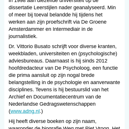
in 1998 aan diezelfde universiteit op de
dissertatie Leerstijlen nader geanalyseerd. Min
of meer bij toeval belandde hij tijdens het
werken aan zijn proefschrift via De Groene
Amsterdammer en Intermediair in de
journalistiek.
Dr. Vittorio Busato schrijft voor diverse kranten,
weekbladen, universiteiten en (psychologische)
adviesbureaus. Daarnaast is hij sinds 2012
hoofdredacteur van De Psycholoog, een functie
die prima aansluit op zijn nogal brede
belangstelling in de psychologie en aanverwante
disciplines. Tevens is hij bestuurslid van het
Archief en Documentatiecentrum van de
Nederlandse Gedragswetenschappen
(
www.adng.nl
.)
Hij heeft diverse boeken op zijn naam,
waaronder de biografie Weg met Piet Vroon, Het