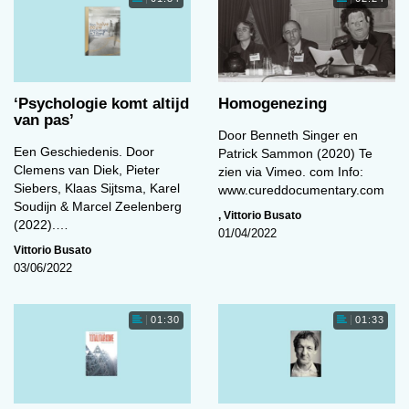
‘Psychologie komt altijd
Homogenezing
van pas’
Door Benneth Singer en
Een Geschiedenis. Door
Patrick Sammon (2020) Te
Clemens van Diek, Pieter
zien via Vimeo. com Info:
Siebers, Klaas Sijtsma, Karel
www.cureddocumentary.com
Soudijn & Marcel Zeelenberg
,
Vittorio Busato
(2022).…
01/04/2022
Vittorio Busato
03/06/2022
01:30
01:33