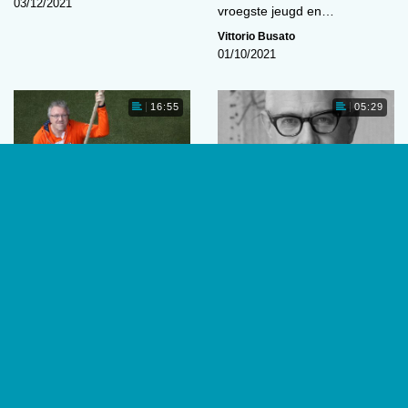
03/12/2021
vroegste jeugd en…
Vittorio Busato
01/10/2021
16:55
05:29
Onderdeel van het
De duijkerlezingen- een
decor
zwanenzang
Paul Wylleman is
Bert Duijker (1912-1983) is
sportpsycholoog bij TeamNL.
van zeer bepalende invloed
Of preciezer gezegd: hij stuurt
geweest op de ontwikkeling en
als prestatiemanager
vormgeving van de…
Prestatiegedrag een team…
Arnold van Emmerik
,
,
Vittorio
Busato
Geertje Kindermans
,
,
Vittorio
Busato
03/09/2021
01/10/2021