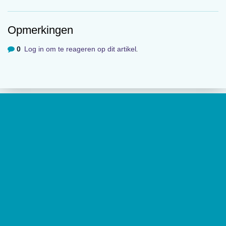
Volgende
Informatiehonger tijdens covid-19
Opmerkingen
0
Log in om te reageren op dit artikel
.
Meest gelezen
01:08
Over
De website van tijdschrift
De Psycholoog
geeft toegang tot de
laatste edities en ontsluit met een rijk archief van
(wetenschappelijke) artikelen de professionele kennis binnen het
vakgebied.
De Psycholoog
is het tijdschrift van het Nederlands
Instituut van Psychologen (NIP) en heeft een oplage van 17.000
exemplaren.
Genderdysforie bij jongeren
01:15