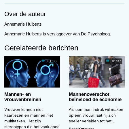
beter in ruimtelijk inzicht, vrouwen hebben meer
taalgevoel en zijn empathischer.
Over de auteur
Gedragsverschillen tussen de seksen zijn zo
overduidelijk dat ze haast wel het gevolg moeten
Annemarie Huiberts
zijn van aangeboren verschillen in de structuur
Annemarie Huiberts is verslaggever van De Psycholoog.
of het functioneren van de hersenen. Een grote
overzichtsstudie weerlegt deze intuïtieve
Gerelateerde berichten
aanname.
Het enige consistente verschil dat uit drie
01:06
01:37
decennia hersenonderzoek naar voren komt, is
een verschil in grootte tussen mannen- en
vrouwenhersenen. Toch beschrijft de
neurowetenschappelijke literatuur volop
Mannen- en
Mannenoverschot
breinverschillen tussen de seksen. Het gaat dan
vrouwenbreinen
beïnvloed de economie
echter óf om niet-repliceerbare toevalstreffers óf
Vrouwen kunnen niet
Als een man indruk wil maken
om verschillen die grotendeels verdwijnen
kaartlezen en mannen niet
op een vrouw, laat hij zich
wanneer voor het verschil in hersenvolume
multitasken. Het zijn
sneller verleiden tot het…
wordt gecontroleerd.
stereotypen die het vaak goed
Koen Korevaar