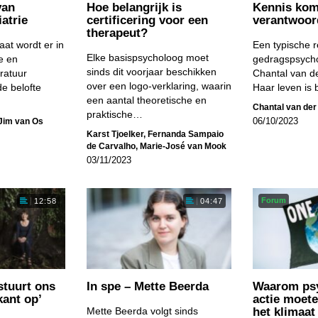
van
Hoe belangrijk is
Kennis kom
atrie
certificering voor een
verantwoor­
therapeut?
at wordt er in
Een typische r
Elke basispsycholoog moet
e en
gedragspsycho
sinds dit voorjaar beschikken
eratuur
Chantal van de
over een logo-verklaring, waarin
e belofte
Haar leven is 
een aantal theoretische en
Chantal van der
praktische…
Jim van Os
06/10/2023
Karst Tjoelker
,
Fernanda Sampaio
de Carvalho
,
Marie-José van Mook
03/11/2023
Forum
12:58
04:47
stuurt ons
In spe – Mette Beerda
Waarom psy
kant op’
actie moet
Mette Beerda volgt sinds
het klimaat