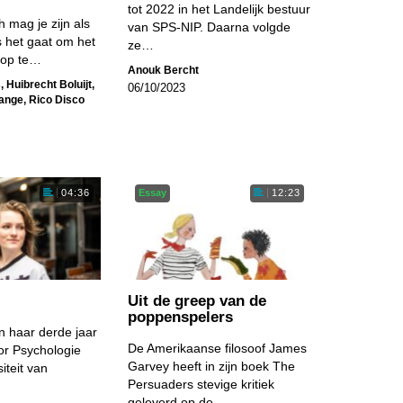
tot 2022 in het Landelijk bestuur
h mag je zijn als
van SPS-NIP. Daarna volgde
s het gaat om het
ze…
 op te…
Anouk Bercht
s
,
Huibrecht Boluijt
,
06/10/2023
Lange
,
Rico Disco
Essay
04:36
12:23
Uit de greep van de
poppenspelers
in haar derde jaar
De Amerikaanse filosoof James
or Psychologie
Garvey heeft in zijn boek The
iteit van
Persuaders stevige kritiek
geleverd op de…