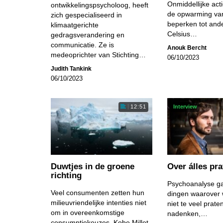
Onmiddellijke act
ontwikkelingspsycholoog, heeft
de opwarming van
zich gespecialiseerd in
beperken tot and
klimaatgerichte
Celsius…
gedragsverandering en
communicatie. Ze is
Anouk Bercht
medeoprichter van Stichting…
06/10/2023
Judith Tankink
06/10/2023
Interview
12:51
Duwtjes in de groene
Over álles pra
richting
Psychoanalyse ga
Veel consumenten zetten hun
dingen waarover w
milieuvriendelijke intenties niet
niet te veel praten
om in overeenkomstige
nadenken,…
consumptiekeuzes. Kobe Millet