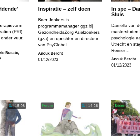
eddende’
Inspiratie – zelf doen
In spe – Da
Sluis
Baer Jonkers is
herapievorm
Daniëlle van de
programmamanager ggz bij
ration (PRI)
masterstudent 
GezondheidsZorg Asielzoekers
d onder vuur.
psychologie aa
(gza) en oprichter en directeur
Utrecht en stag
van PsyGlobal.
Reinier…
orio Busato
,
Anouk Bercht
s
Anouk Bercht
01/12/2023
01/12/2023
Forum
Essay
15:08
14:28