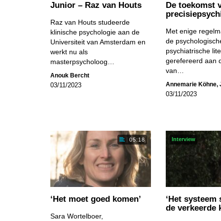
Junior – Raz van Houts
De toekomst 
precisiepsychi
Raz van Houts studeerde
Met enige regelma
klinische psychologie aan de
de psychologisch
Universiteit van Amsterdam en
psychiatrische lit
werkt nu als
gerefereerd aan d
masterpsycholoog…
van…
Anouk Bercht
Annemarie Köhne
,
03/11/2023
03/11/2023
Interview
05:18
‘Het moet goed komen’
‘Het systeem 
de verkeerde 
Sara Wortelboer,