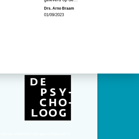
Drs. Arno Braam
01/09/2023
social channels zijn geconfigureerd.