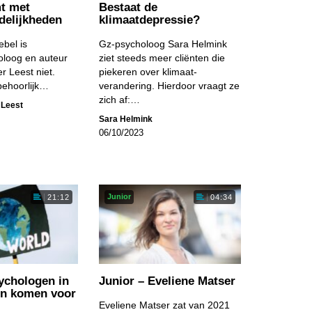
t met
Bestaat de
delijkheden
klimaatdepressie?
ebel is
Gz-psycholoog Sara Helmink
loog en auteur
ziet steeds meer cliënten die
r Leest niet.
piekeren over klimaat­
behoorlijk…
verandering. Hierdoor vraagt ze
zich af:…
 Leest
Sara Helmink
06/10/2023
Junior
21:12
04:34
chologen in
Junior – Eveliene Matser
en komen voor
Eveliene Matser zat van 2021