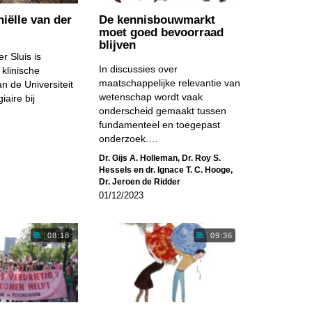
niëlle van der
De kennis­bouwmarkt
moet goed bevoorraad
blijven
r Sluis is
In discussies over
klinische
maatschappelijke relevantie van
n de Universiteit
wetenschap wordt vaak
iaire bij
onderscheid gemaakt tussen
fundamenteel en toegepast
onderzoek.…
Dr. Gijs A. Holleman
,
Dr. Roy S.
Hessels en dr. Ignace T. C. Hooge
,
Dr. Jeroen de Ridder
01/12/2023
08:18
09:36