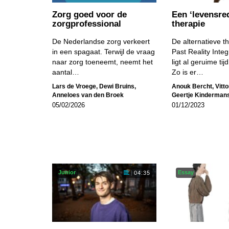
Zorg goed voor de
Een ‘levens­r
zorgprofessional
therapie
De Nederlandse zorg verkeert
De alternatieve t
in een spagaat. Terwijl de vraag
Past Reality Integ
naar zorg toeneemt, neemt het
ligt al geruime tij
aantal…
Zo is er…
Lars de Vroege
,
Dewi Bruins
,
Anouk Bercht
,
Vitt
Anneloes van den Broek
Geertje Kinderman
05/02/2026
01/12/2023
Junior
Essay
04:35