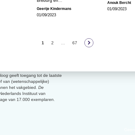
Breburg en…
Anouk Bercht
Geertje Kindermans
01/09/2023
01/09/2023
1
2
…
67
loog
geeft toegang tot de laatste
ief van (wetenschappelijke)
innen het vakgebied.
De
t Nederlands Instituut van
lage van 17.000 exemplaren.
Geen 