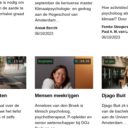
ie is nodig om
september de kersverse master
Hoe activistisc
 de aarde te
Klimaatpsychologie- en gedrag
psycholoog al
erhalve graad
aan de Hogeschool van
klimaat? Door
Amsterdam…
Femke Sleeger
Anouk Bercht
Paul A. M. van 
06/10/2023
06/10/2023
Inspiratie
In spe
13:47
04:35
ten
Mensen meekrijgen
Djago Buit
at over de
Anneloes van den Broek is
Djago Buit zit 
e het liefst
klinisch psycholoog,
van de bachel
 of zelfs
psychotherapeut, P-opleider en
aan de Univers
senior wetenschapper bij GGz
Amsterdam.…