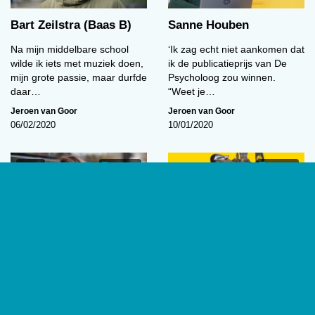
Bart Zeilstra (Baas B)
Sanne Houben
Na mijn middelbare school
‘Ik zag echt niet aankomen dat
wilde ik iets met muziek doen,
ik de publicatieprijs van De
mijn grote passie, maar durfde
Psycholoog zou winnen.
daar…
“Weet je…
Jeroen van Goor
Jeroen van Goor
06/02/2020
10/01/2020
In Spe
04:36
01:37
Chiara Staal
De innerlijke wereld van
een ‘outsider’
‘Op de middelbare school was
WOEST: Willem van Genk
mijn interesse in psychologie
1927-2005. Outsider Art
nog niet heel concreet. Ik
Museum Amsterdam
wilde toen…