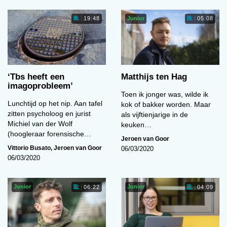
Junior
19:48
05:08
‘Tbs heeft een
Matthijs ten Hag
imagoprobleem’
Toen ik jonger was, wilde ik
Lunchtijd op het nip. Aan tafel
kok of bakker worden. Maar
zitten psycholoog en jurist
als vijftienjarige in de
Michiel van der Wolf
keuken…
(hoogleraar forensische…
Jeroen van Goor
Vittorio Busato
,
Jeroen van Goor
06/03/2020
06/03/2020
Junior
Junior
06:22
04:09