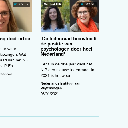
Van het NIP
02:09
02:28
ld
ng doet ertoe’
‘De ledenraad beïnvloedt
de positie van
nd,
n er weer
psychologen door heel
Nederland’
kiezingen. Wat
raad van het NIP
Eens in de drie jaar kiest het
en
maal? En…
NIP een nieuwe ledenraad. In
ituut van
2021 is het weer…
Nederlands Instituut van
Psychologen
08/01/2021
n.
ve
eit