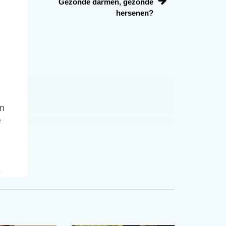
Gezonde darmen, gezonde
hersenen?
en
e
t