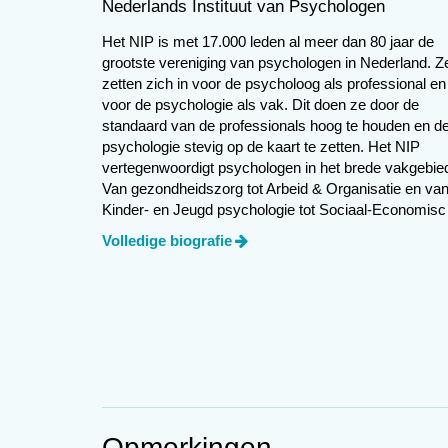
Nederlands Instituut van Psychologen
‘Uiteindelijk vond ik werken voor een b
Het NIP is met 17.000 leden al meer dan 80 jaar de
leden, collega’s en verschillende secti
grootste vereniging van psychologen in Nederland. Z
maar ik vond het vooral heel boeiend. 
zetten zich in voor de psycholoog als professional en
voor de psychologie als vak. Dit doen ze door de
hadden we gewoon op een dag kunnen b
standaard van de professionals hoog te houden en d
Binnen een vereniging kan dat niet. Da
psychologie stevig op de kaart te zetten. Het NIP
samengewerkt, met ministeries en ander
vertegenwoordigt psychologen in het brede vakgebie
maar het gaf ook regelmatig veel voldoe
Van gezondheidszorg tot Arbeid & Organisatie en va
resultaat voor onze leden. Als boerendo
Kinder- en Jeugd psychologie tot Sociaal-Economis
psychologie.
bewerken, te zaaien en te oogsten. Di
Volledige biografie
we pas na jaren aan zaaien toe.’
Waar ben je terugbl
‘Dat we er als vereniging in zijn gesla
Dat hebben we samen gedaan. Ik ben da
Opmerkingen
leden. We hebben samen een vereniging 