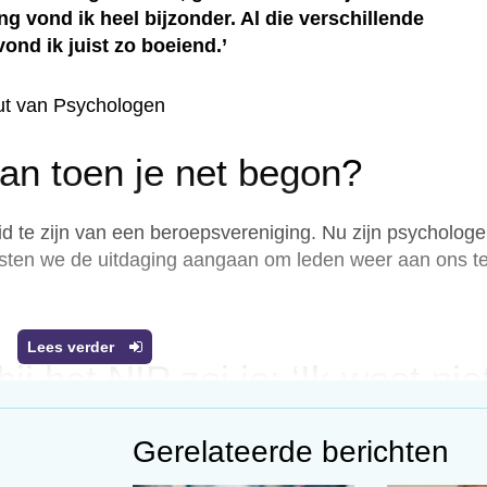
g vond ik heel bijzonder. Al die verschillende
ond ik juist zo boeiend.’
uut van Psychologen
aan toen je net begon?
id te zijn van een beroepsvereniging. Nu zijn psycholog
sten we de uitdaging aangaan om leden weer aan ons t
Lees verder
ij het NIP zei je: ‘Ik weet nie
gaat bevallen, ik kijk wel
Gerelateerde berichten
ud.’