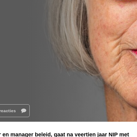
reacties
 en manager beleid, gaat na veertien jaar NIP met