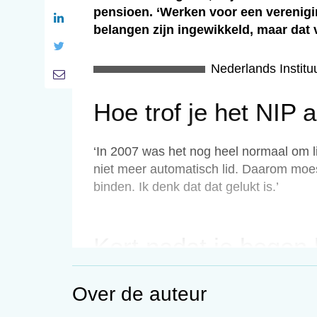
pensioen. ‘Werken voor een verenigin
belangen zijn ingewikkeld, maar dat v
Nederlands Instit
Hoe trof je het NIP 
‘In 2007 was het nog heel normaal om l
niet meer automatisch lid. Daarom moe
binden. Ik denk dat dat gelukt is.’
Kort nadat je begon b
zeker of dit werk me 
Over de auteur
hoelang ik het volho