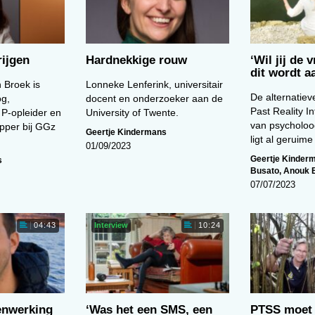
ijgen
Hardnekkige rouw
‘Wil jij de 
dit wordt 
 Broek is
Lonneke Lenferink, universitair
De alternatiev
og,
docent en onderzoeker aan de
Past Reality In
 P-opleider en
University of Twente.
van psycholoo
pper bij GGz
Geertje Kindermans
ligt al geruim
01/09/2023
Geertje Kinder
s
Busato
,
Anouk 
07/07/2023
Interview
04:43
10:24
enwerking
‘Was het een SMS, een
PTSS moet 