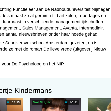
ichting Functieleer aan de Radbouduniversiteit Nijmegen)
ddels maakt ze al geruime tijd artikelen, reportages en
 daarnaast in verschillende managementtijdschriften
anagement, Sales Management, Avanta, Intermediair,
en aantal nieuwsbrieven onder haar hoede gehad.
op de Schrijversvakschool Amsterdam gezeten, en is
rde ze met de roman De lieve vrede (uitgeverij Nieuw
re voor De Psycholoog en het NIP.
ertje Kindermans
Veni, Vidi, Vici
04:35
05:11