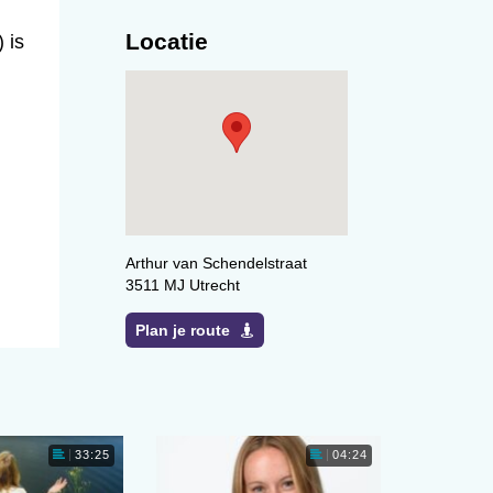
Locatie
 is
Arthur van Schendelstraat
3511 MJ Utrecht
Plan je route
33:25
04:24