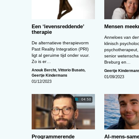
Een ‘levens­reddende’
Mensen meekr
therapie
Anneloes van den
De alternatieve therapievorm
klinisch psycholo
Past Reality Integration (PRI)
psychotherapeut,
ligt al geruime tijd onder vuur.
senior wetenscha
Zo is er…
Breburg en…
Anouk Bercht
,
Vittorio Busato
,
Geertje Kinderman
Geertje Kindermans
01/09/2023
01/12/2023
04:50
Programmerende
AI-mens-sam