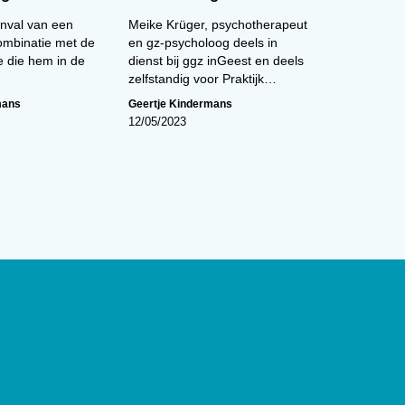
anval van een
Meike Krüger, psychotherapeut
combinatie met de
en gz-psycholoog deels in
e die hem in de
dienst bij ggz inGeest en deels
zelfstandig voor Praktijk…
mans
Geertje Kindermans
12/05/2023