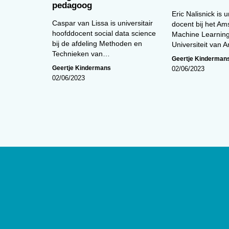
pedagoog
Eric Nalisnick is u
Caspar van Lissa is universitair
docent bij het A
hoofddocent social data science
Machine Learning
bij de afdeling Methoden en
Universiteit van
Technieken van…
Geertje Kinderman
Geertje Kindermans
02/06/2023
02/06/2023
Over
De website van tijdschrift
De Psycho
edities en ontsluit met een rijk arch
artikelen de professionele kennis b
Psycholoog
is het tijdschrift van he
Psychologen (NIP) en heeft een op