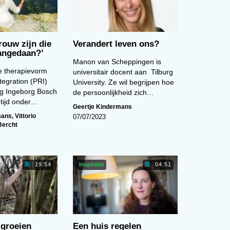
vrouw zijn die
Verandert leven ons?
aangedaan?’
Manon van Scheppingen is
e therapievorm
universitair docent aan Tilburg
tegration (PRI)
University. Ze wil begrijpen hoe
g Ingeborg Bosch
de persoonlijkheid zich…
e tijd onder…
Geertje Kindermans
mans
,
Vittorio
07/07/2023
Bercht
Inspiratie
19:54
04:51
groeien
Een huis regelen