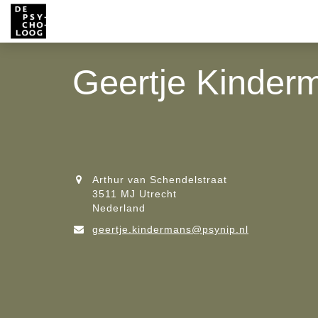
Geertje Kinder
Arthur van Schendelstraat
3511 MJ Utrecht
Nederland
geertje.kindermans@psynip.nl