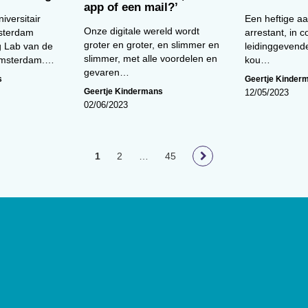
app of een mail?’
niversitair
Een heftige a
Onze digitale wereld wordt
msterdam
arrestant, in 
groter en groter, en slimmer en
 Lab van de
leidinggevend
slimmer, met alle voordelen en
 Amsterdam.…
kou…
gevaren…
s
Geertje Kinder
Geertje Kindermans
12/05/2023
02/06/2023
1
2
…
45
loog
geeft toegang tot de laatste
ief van (wetenschappelijke)
innen het vakgebied.
De
t Nederlands Instituut van
lage van 17.000 exemplaren.