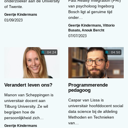
Past Reality Integration (PRI)
onderzoeker aan de University
van psycholoog Ingeborg
of Twente.
Bosch ligt al geruime tijd
Geertje Kindermans
onder…
01/09/2023
Geertje Kindermans
,
Vittorio
Busato
,
Anouk Bercht
07/07/2023
04:24
04:50
Verandert leven ons?
Programmerende
pedagoog
Manon van Scheppingen is
Caspar van Lissa is
universitair docent aan
universitair hoofddocent social
Tilburg University. Ze wil
data science bij de afdeling
begrijpen hoe de
Methoden en Technieken
persoonlijkheid zich…
van…
Geertje Kindermans