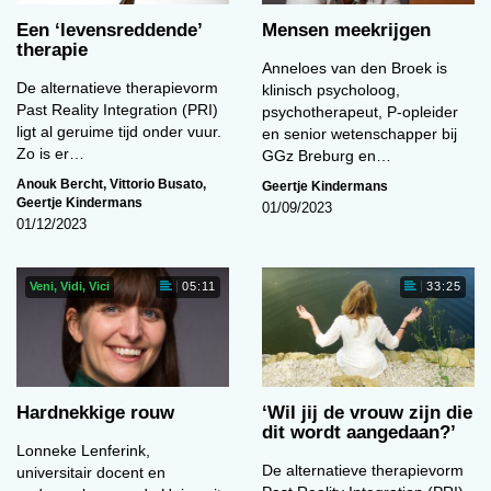
Een ‘levens­reddende’
Mensen meekrijgen
therapie
Anneloes van den Broek is
De alternatieve therapievorm
klinisch psycholoog,
Past Reality Integration (PRI)
psychotherapeut, P-opleider
ligt al geruime tijd onder vuur.
en senior wetenschapper bij
Zo is er…
GGz Breburg en…
Anouk Bercht
,
Vittorio Busato
,
Geertje Kindermans
Geertje Kindermans
01/09/2023
01/12/2023
Veni, Vidi, Vici
05:11
33:25
Hardnekkige rouw
‘Wil jij de vrouw zijn die
dit wordt aangedaan?’
Lonneke Lenferink,
De alternatieve therapievorm
universitair docent en