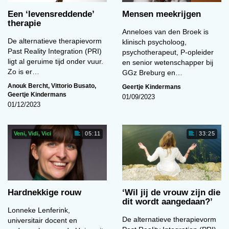
Een ‘levens­reddende’
Mensen meekrijgen
therapie
Anneloes van den Broek is
De alternatieve therapievorm
klinisch psycholoog,
Past Reality Integration (PRI)
psychotherapeut, P-opleider
ligt al geruime tijd onder vuur.
en senior wetenschapper bij
Zo is er…
GGz Breburg en…
Anouk Bercht
,
Vittorio Busato
,
Geertje Kindermans
Geertje Kindermans
01/09/2023
01/12/2023
Veni, Vidi, Vici
05:11
33:25
Hardnekkige rouw
‘Wil jij de vrouw zijn die
dit wordt aangedaan?’
Lonneke Lenferink,
De alternatieve therapievorm
universitair docent en