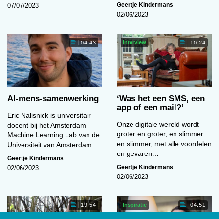
Geertje Kindermans
07/07/2023
02/06/2023
Interview
04:43
10:24
AI-mens-samenwerking
‘Was het een SMS, een
app of een mail?’
Eric Nalisnick is universitair
Onze digitale wereld wordt
docent bij het Amsterdam
groter en groter, en slimmer
Machine Learning Lab van de
en slimmer, met alle voordelen
Universiteit van Amsterdam.…
en gevaren…
Geertje Kindermans
Geertje Kindermans
02/06/2023
02/06/2023
Inspiratie
19:54
04:51