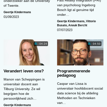
Past Reality Integration (PRI)
onderzoeker aan de University
van psycholoog Ingeborg
of Twente.
Bosch ligt al geruime tijd
Geertje Kindermans
onder…
01/09/2023
Geertje Kindermans
,
Vittorio
Busato
,
Anouk Bercht
07/07/2023
04:24
04:50
Verandert leven ons?
Programmerende
pedagoog
Manon van Scheppingen is
Caspar van Lissa is
universitair docent aan
universitair hoofddocent social
Tilburg University. Ze wil
data science bij de afdeling
begrijpen hoe de
Methoden en Technieken
persoonlijkheid zich…
van…
Geertje Kindermans