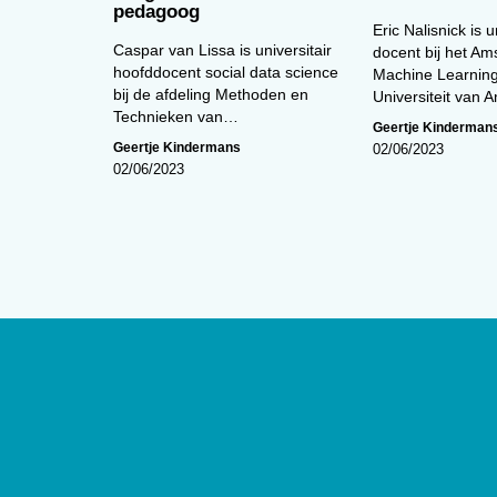
pedagoog
Eric Nalisnick is u
Caspar van Lissa is universitair
docent bij het A
hoofddocent social data science
Machine Learning
bij de afdeling Methoden en
Universiteit van
Technieken van…
Geertje Kinderman
Geertje Kindermans
02/06/2023
02/06/2023
Over
De website van tijdschrift
De Psycho
edities en ontsluit met een rijk arch
artikelen de professionele kennis b
Psycholoog
is het tijdschrift van he
Psychologen (NIP) en heeft een op