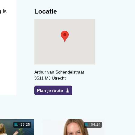
Locatie
 is
Arthur van Schendelstraat
3511 MJ Utrecht
Plan je route
33:25
04:24