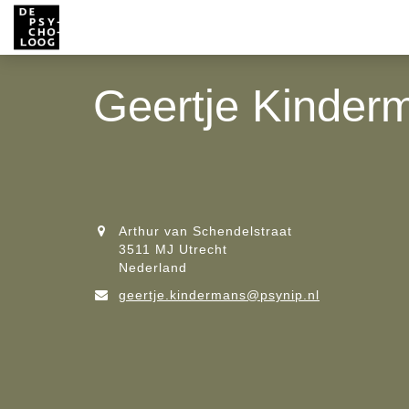
Geertje Kinder
Arthur van Schendelstraat
3511 MJ Utrecht
Nederland
geertje.kindermans@psynip.nl