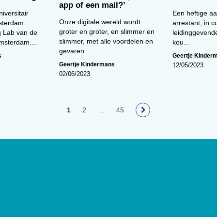
app of een mail?’
niversitair
Een heftige a
Onze digitale wereld wordt
msterdam
arrestant, in 
groter en groter, en slimmer en
 Lab van de
leidinggevend
slimmer, met alle voordelen en
 Amsterdam.…
kou…
gevaren…
s
Geertje Kinder
Geertje Kindermans
12/05/2023
02/06/2023
1
2
…
45
loog
geeft toegang tot de laatste
ief van (wetenschappelijke)
innen het vakgebied.
De
t Nederlands Instituut van
lage van 17.000 exemplaren.