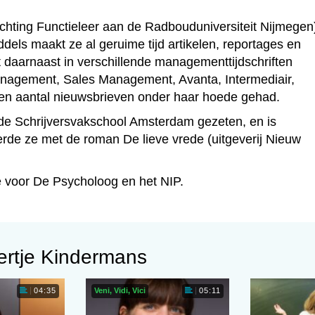
ichting Functieleer aan de Radbouduniversiteit Nijmegen)
ddels maakt ze al geruime tijd artikelen, reportages en
 daarnaast in verschillende managementtijdschriften
anagement, Sales Management, Avanta, Intermediair,
en aantal nieuwsbrieven onder haar hoede gehad.
op de Schrijversvakschool Amsterdam gezeten, en is
rde ze met de roman De lieve vrede (uitgeverij Nieuw
re voor De Psycholoog en het NIP.
ertje Kindermans
Veni, Vidi, Vici
04:35
05:11