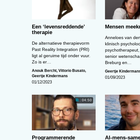
Een ‘levens­reddende’
Mensen meekr
therapie
Anneloes van den
De alternatieve therapievorm
klinisch psycholo
Past Reality Integration (PRI)
psychotherapeut,
ligt al geruime tijd onder vuur.
senior wetenscha
Zo is er…
Breburg en…
Anouk Bercht
,
Vittorio Busato
,
Geertje Kinderman
Geertje Kindermans
01/09/2023
01/12/2023
04:50
Programmerende
AI-mens-sam