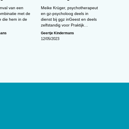
anval van een
Meike Krüger, psychotherapeut
combinatie met de
en gz-psycholoog deels in
e die hem in de
dienst bij ggz inGeest en deels
zelfstandig voor Praktijk…
mans
Geertje Kindermans
12/05/2023