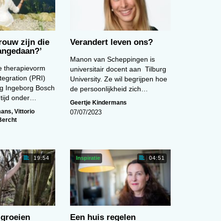
vrouw zijn die
Verandert leven ons?
aangedaan?’
Manon van Scheppingen is
e therapievorm
universitair docent aan Tilburg
tegration (PRI)
University. Ze wil begrijpen hoe
g Ingeborg Bosch
de persoonlijkheid zich…
e tijd onder…
Geertje Kindermans
mans
,
Vittorio
07/07/2023
Bercht
Inspiratie
19:54
04:51
groeien
Een huis regelen