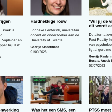
ijgen
Hardnekkige rouw
‘Wil jij de 
dit wordt 
 Broek is
Lonneke Lenferink, universitair
De alternatiev
og,
docent en onderzoeker aan de
Past Reality In
 P-opleider en
University of Twente.
van psycholoo
pper bij GGz
Geertje Kindermans
ligt al geruim
01/09/2023
Geertje Kinder
s
Busato
,
Anouk 
07/07/2023
Interview
04:43
10:24
enwerking
‘Was het een SMS, een
PTSS moet 