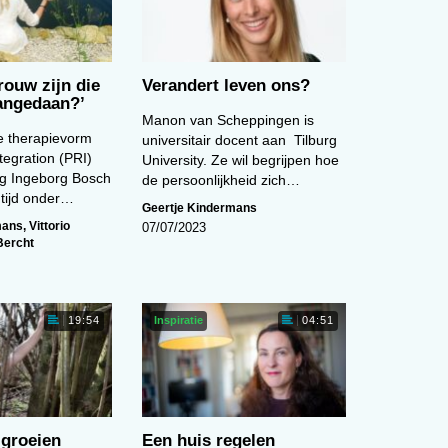
vrouw zijn die
Verandert leven ons?
aangedaan?’
Manon van Scheppingen is
e therapievorm
universitair docent aan Tilburg
tegration (PRI)
University. Ze wil begrijpen hoe
g Ingeborg Bosch
de persoonlijkheid zich…
e tijd onder…
Geertje Kindermans
mans
,
Vittorio
07/07/2023
Bercht
Inspiratie
19:54
04:51
groeien
Een huis regelen