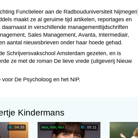
ichting Functieleer aan de Radbouduniversiteit Nijmegen)
ddels maakt ze al geruime tijd artikelen, reportages en
 daarnaast in verschillende managementtijdschriften
anagement, Sales Management, Avanta, Intermediair,
en aantal nieuwsbrieven onder haar hoede gehad.
op de Schrijversvakschool Amsterdam gezeten, en is
rde ze met de roman De lieve vrede (uitgeverij Nieuw
re voor De Psycholoog en het NIP.
ertje Kindermans
Veni, Vidi, Vici
04:35
05:11