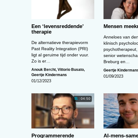
Een ‘levens­reddende’
Mensen meekr
therapie
Anneloes van den
De alternatieve therapievorm
klinisch psycholo
Past Reality Integration (PRI)
psychotherapeut,
ligt al geruime tijd onder vuur.
senior wetenscha
Zo is er…
Breburg en…
Anouk Bercht
,
Vittorio Busato
,
Geertje Kinderman
Geertje Kindermans
01/09/2023
01/12/2023
04:50
Programmerende
AI-mens-sam