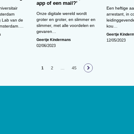
app of een mail?’
niversitair
Een heftige a
Onze digitale wereld wordt
msterdam
arrestant, in 
groter en groter, en slimmer en
 Lab van de
leidinggevend
slimmer, met alle voordelen en
 Amsterdam.…
kou…
gevaren…
s
Geertje Kinder
Geertje Kindermans
12/05/2023
02/06/2023
1
2
…
45
loog
geeft toegang tot de laatste
ief van (wetenschappelijke)
innen het vakgebied.
De
t Nederlands Instituut van
lage van 17.000 exemplaren.