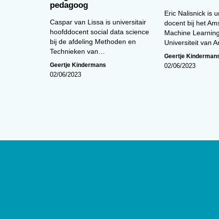
pedagoog
Eric Nalisnick is u
Caspar van Lissa is universitair
docent bij het A
hoofddocent social data science
Machine Learning
bij de afdeling Methoden en
Universiteit van
Technieken van…
Geertje Kinderman
Geertje Kindermans
02/06/2023
02/06/2023
Over
De website van tijdschrift
De Psycho
edities en ontsluit met een rijk arch
artikelen de professionele kennis b
Psycholoog
is het tijdschrift van he
Psychologen (NIP) en heeft een op