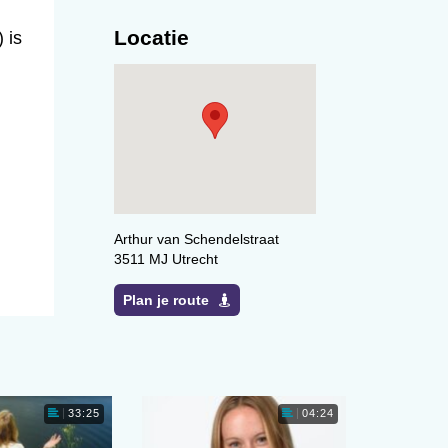
Locatie
 is
Arthur van Schendelstraat
3511 MJ Utrecht
Plan je route
33:25
04:24