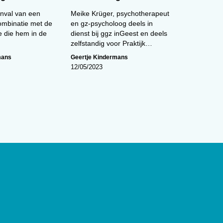
anval van een
Meike Krüger, psychotherapeut
combinatie met de
en gz-psycholoog deels in
e die hem in de
dienst bij ggz inGeest en deels
zelfstandig voor Praktijk…
mans
Geertje Kindermans
12/05/2023