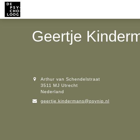
Geertje Kinder
Arthur van Schendelstraat
3511 MJ Utrecht
Nederland
geertje.kindermans@psynip.nl