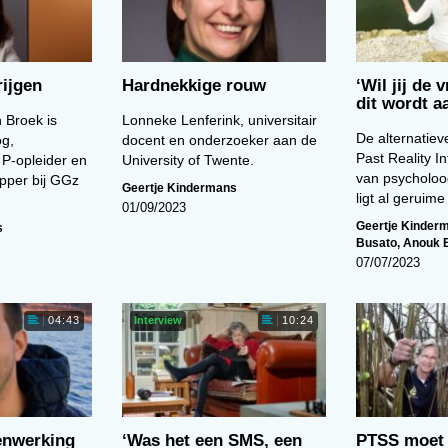
ijgen
Hardnekkige rouw
‘Wil jij de 
dit wordt 
 Broek is
Lonneke Lenferink, universitair
De alternatiev
og,
docent en onderzoeker aan de
Past Reality In
 P-opleider en
University of Twente.
van psycholoo
pper bij GGz
Geertje Kindermans
ligt al geruim
01/09/2023
Geertje Kinder
s
Busato
,
Anouk 
07/07/2023
Interview
04:43
10:24
enwerking
‘Was het een SMS, een
PTSS moet 