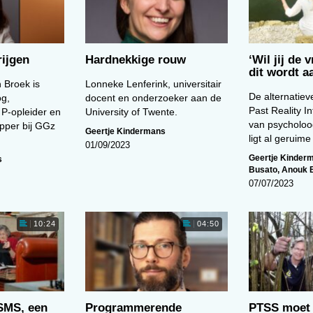
ijgen
Hardnekkige rouw
‘Wil jij de 
dit wordt 
 Broek is
Lonneke Lenferink, universitair
De alternatiev
og,
docent en onderzoeker aan de
Past Reality In
 P-opleider en
University of Twente.
van psycholoo
pper bij GGz
Geertje Kindermans
ligt al geruim
01/09/2023
Geertje Kinder
s
Busato
,
Anouk 
07/07/2023
10:24
04:50
SMS, een
Programmerende
PTSS moet 