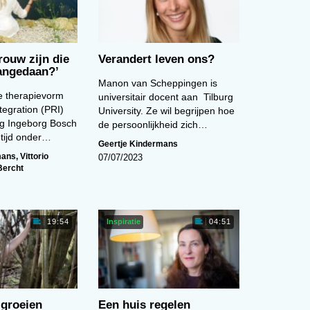
vrouw zijn die
Verandert leven ons?
aangedaan?’
Manon van Scheppingen is
e therapievorm
universitair docent aan Tilburg
tegration (PRI)
University. Ze wil begrijpen hoe
g Ingeborg Bosch
de persoonlijkheid zich…
e tijd onder…
Geertje Kindermans
mans
,
Vittorio
07/07/2023
Bercht
Inspiratie
19:54
04:51
groeien
Een huis regelen