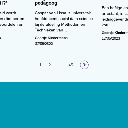
il?’
pedagoog
Een heftige a
eld wordt
Caspar van Lissa is universitair
arrestant, in 
 en slimmer en
hoofddocent social data science
leidinggevend
 voordelen en
bij de afdeling Methoden en
kou…
Technieken van…
Geertje Kinder
s
Geertje Kindermans
12/05/2023
02/06/2023
1
2
…
45
loog
geeft toegang tot de laatste
ief van (wetenschappelijke)
innen het vakgebied.
De
t Nederlands Instituut van
lage van 17.000 exemplaren.