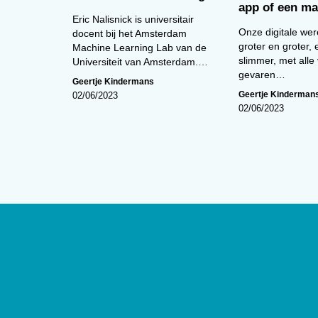
app of een ma
Eric Nalisnick is universitair
Onze digitale wer
docent bij het Amsterdam
groter en groter,
Machine Learning Lab van de
slimmer, met alle
Universiteit van Amsterdam.…
gevaren…
Geertje Kindermans
Geertje Kinderman
02/06/2023
02/06/2023
Over
De website van tijdschrift
De Psycho
edities en ontsluit met een rijk arch
artikelen de professionele kennis b
Psycholoog
is het tijdschrift van he
Psychologen (NIP) en heeft een op