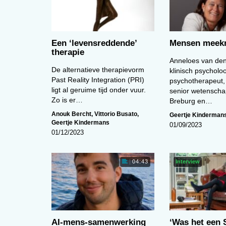
Een ‘levens­reddende’
Mensen meekr
therapie
Anneloes van den
De alternatieve therapievorm
klinisch psycholo
Past Reality Integration (PRI)
psychotherapeut,
ligt al geruime tijd onder vuur.
senior wetenscha
Zo is er…
Breburg en…
Anouk Bercht
,
Vittorio Busato
,
Geertje Kinderman
Geertje Kindermans
01/09/2023
01/12/2023
Interview
04:43
AI-mens-samenwerking
‘Was het een 