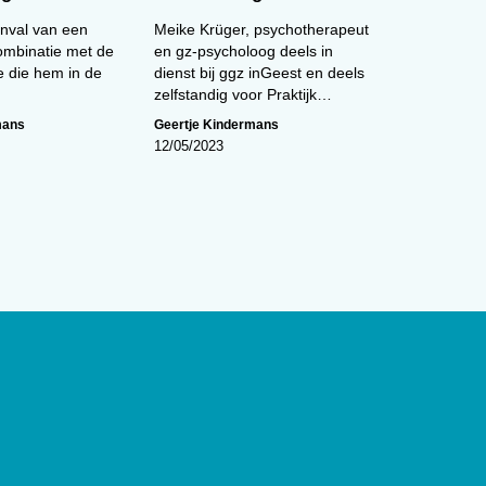
anval van een
Meike Krüger, psychotherapeut
combinatie met de
en gz-psycholoog deels in
e die hem in de
dienst bij ggz inGeest en deels
zelfstandig voor Praktijk…
mans
Geertje Kindermans
12/05/2023