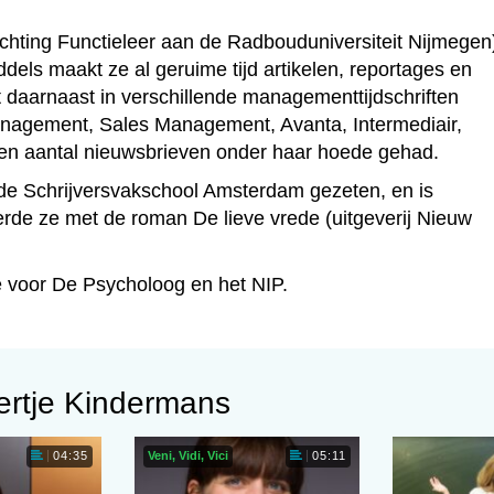
ichting Functieleer aan de Radbouduniversiteit Nijmegen)
ddels maakt ze al geruime tijd artikelen, reportages en
 daarnaast in verschillende managementtijdschriften
anagement, Sales Management, Avanta, Intermediair,
en aantal nieuwsbrieven onder haar hoede gehad.
op de Schrijversvakschool Amsterdam gezeten, en is
rde ze met de roman De lieve vrede (uitgeverij Nieuw
re voor De Psycholoog en het NIP.
ertje Kindermans
Veni, Vidi, Vici
04:35
05:11