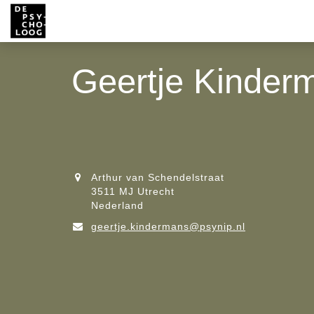
Geertje Kinder
Arthur van Schendelstraat
3511 MJ Utrecht
Nederland
geertje.kindermans@psynip.nl