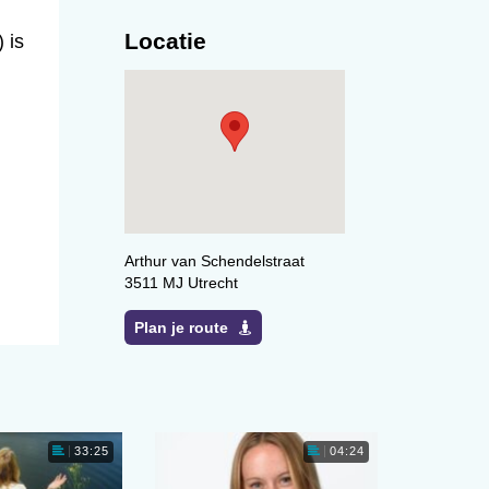
Locatie
 is
Arthur van Schendelstraat
3511 MJ Utrecht
Plan je route
33:25
04:24