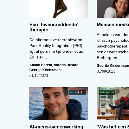
Een ‘levens­reddende’
Mensen meekr
therapie
Anneloes van den
De alternatieve therapievorm
klinisch psycholo
Past Reality Integration (PRI)
psychotherapeut,
ligt al geruime tijd onder vuur.
senior wetenscha
Zo is er…
Breburg en…
Anouk Bercht
,
Vittorio Busato
,
Geertje Kinderman
Geertje Kindermans
01/09/2023
01/12/2023
Interview
04:43
AI-mens-samenwerking
‘Was het een 