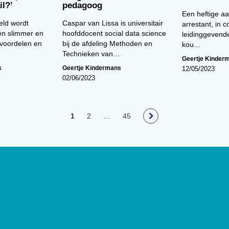
il?’
pedagoog
Een heftige a
eld wordt
Caspar van Lissa is universitair
arrestant, in 
 en slimmer en
hoofddocent social data science
leidinggevend
 voordelen en
bij de afdeling Methoden en
kou…
Technieken van…
Geertje Kinder
s
Geertje Kindermans
12/05/2023
02/06/2023
1
2
…
45
loog
geeft toegang tot de laatste
ief van (wetenschappelijke)
innen het vakgebied.
De
t Nederlands Instituut van
lage van 17.000 exemplaren.