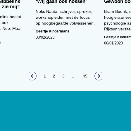
Nibbelink
‘Wij gaan ook noksen’
Gewoon do
 zie mij!’
Noks Nauta, schrijver, spreker,
Bram Buunk, e
elink begint
workshopleider, met de focus
hoogleraar evo
k ook
op hoogbegaafde volwassenen.
psychologie a
. Nee. Maar
Rijksuniversit
Geertje Kindermans
Geertje Kinder
03/02/2023
s
06/01/2023
1
2
3
…
45
loog
geeft toegang tot de laatste
ief van (wetenschappelijke)
innen het vakgebied.
De
t Nederlands Instituut van
lage van 17.000 exemplaren.