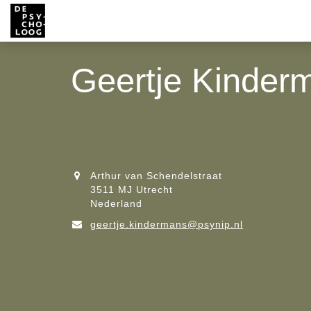
Geertje Kinder
Arthur van Schendelstraat
3511 MJ Utrecht
Nederland
geertje.kindermans@psynip.nl