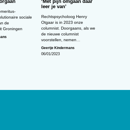
orgaan
‘Met pijn omgaan daar
leer je van’
meritus-
Rechtspsycholoog Henry
lutionaire sociale
Otgaar is in 2023 onze
an de
columnist. Doorgaans, als we
eit Groningen
de nieuwe columnist
mans
voorstellen, nemen…
Geertje Kindermans
06/01/2023