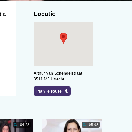
Locatie
 is
Arthur van Schendelstraat
3511 MJ Utrecht
Plan je route
04:28
05:03