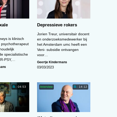
xale
Depressieve rokers
Jorien Treur, universitair docent
wys is klinisch
en onderzoeksmedewerker bij
 psychotherapeut
het Amsterdam umc heeft een
houdelijk
Veni- subsidie ontvangen
e specialistische
voor…
TER-PSY,…
Geertje Kindermans
mans
03/03/2023
Interview
04:53
14:12