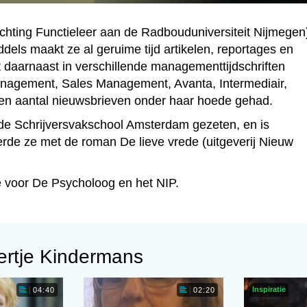
ichting Functieleer aan de Radbouduniversiteit Nijmegen)
ddels maakt ze al geruime tijd artikelen, reportages en
 daarnaast in verschillende managementtijdschriften
anagement, Sales Management, Avanta, Intermediair,
en aantal nieuwsbrieven onder haar hoede gehad.
op de Schrijversvakschool Amsterdam gezeten, en is
rde ze met de roman De lieve vrede (uitgeverij Nieuw
re voor De Psycholoog en het NIP.
ertje Kindermans
Inspiratie
04:40
02:20