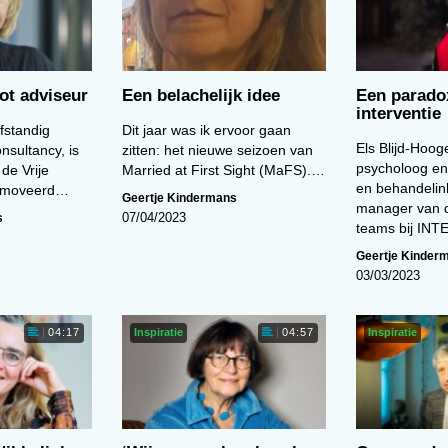
ot adviseur
Een belachelijk idee
Een parado
interventie
lfstandig
Dit jaar was ik ervoor gaan
Els Blijd-Hooge
nsultancy, is
zitten: het nieuwe seizoen van
psycholoog en
 de Vrije
Married at First Sight (MaFS).…
en behandelin
romoveerd…
Geertje Kindermans
manager van d
s
07/04/2023
teams bij IN
Geertje Kinder
03/03/2023
Inspiratie
Inspiratie
04:17
04:57