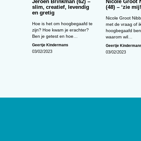
Jeroen Brinkman (62) –
Nicole Groot 
slim, creatief, levendig
(48) – ‘zie mij!
en gretig
Nicole Groot Nibb
Hoe is het om hoogbegaafd te
met de vraag of i
zijn? Hoe kwam je erachter?
hoogbegaafd ben
Ben je getest en hoe…
waarom wil…
Geertje Kindermans
Geertje Kinderman
03/02/2023
03/02/2023
Over
De website van tijdschrift
De Psycho
edities en ontsluit met een rijk arch
artikelen de professionele kennis b
Psycholoog
is het tijdschrift van he
Psychologen (NIP) en heeft een op