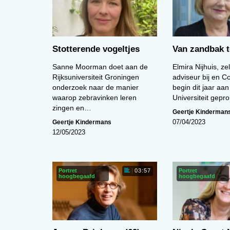
Stotterende vogeltjes
Van zandbak t
Sanne Moorman doet aan de
Elmira Nijhuis, ze
Rijksuniversiteit Groningen
adviseur bij en Co
onderzoek naar de manier
begin dit jaar aan
waarop zebravinken leren
Universiteit gep
zingen en…
Geertje Kinderman
Geertje Kindermans
07/04/2023
12/05/2023
Portret
Portret
03:57
hoogbegaafd
hoogbegaafd