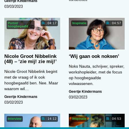
Geertje Kindermans
03/03/2023
Portret
Inspiratie
04:17
04:57
hoogbegaafd
Nicole Groot Nibbelink
‘Wij gaan ook noksen’
(48) – ‘zie mij! zie mij!’
Noks Nauta, schrijver, spreker,
Nicole Groot Nibbelink begint
workshopleider, met de focus
met de vraag of ik ook
op hoogbegaafde
hoogbegaafd ben. Nee. Maar
volwassenen.
waarom wil…
Geertje Kindermans
Geertje Kindermans
03/02/2023
03/02/2023
Interview
Inspiratie
14:12
04:53