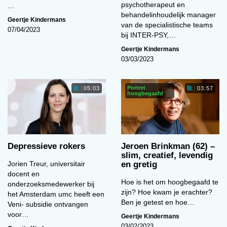
psychotherapeut en
…
behandelinhoudelijk manager
Geertje Kindermans
van de specialistische teams
07/04/2023
bij INTER-PSY,…
Geertje Kindermans
03/03/2023
Portret
05:03
03:57
hoogbegaafd
Depressieve rokers
Jeroen Brinkman (62) –
slim, creatief, levendig
Jorien Treur, universitair
en gretig
docent en
Hoe is het om hoogbegaafd te
onderzoeksmedewerker bij
zijn? Hoe kwam je erachter?
het Amsterdam umc heeft een
Ben je getest en hoe…
Veni- subsidie ontvangen
voor…
Geertje Kindermans
03/02/2023