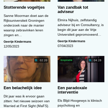
Stotterende vogeltjes
Van zandbak tot
adviseur
Sanne Moorman doet aan de
Elmira Nijhuis, zelfstandig
Rijksuniversiteit Groningen
adviseur bij en Consultancy, is
onderzoek naar de manier
begin dit jaar aan de Vrije
waarop zebravinken leren
Universiteit gepromoveerd…
zingen en…
Geertje Kindermans
Geertje Kindermans
07/04/2023
12/05/2023
Inspiratie
02:20
04:28
Een belachelijk idee
Een paradoxale
interventie
Dit jaar was ik ervoor gaan
Els Blijd-Hoogewys is klinisch
zitten: het nieuwe seizoen van
psycholoog en
Married at First Sight (MaFS).