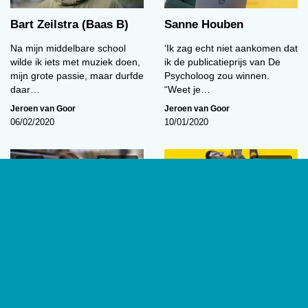
Bart Zeilstra (Baas B)
Sanne Houben
Na mijn middelbare school
‘Ik zag echt niet aankomen dat
wilde ik iets met muziek doen,
ik de publicatieprijs van De
mijn grote passie, maar durfde
Psycholoog zou winnen.
daar…
“Weet je…
Jeroen van Goor
Jeroen van Goor
06/02/2020
10/01/2020
In Spe
04:36
01:37
Chiara Staal
De innerlijke wereld van
een ‘outsider’
‘Op de middelbare school was
WOEST: Willem van Genk
mijn interesse in psychologie
1927-2005. Outsider Art
nog niet heel concreet. Ik
Museum Amsterdam
wilde toen…