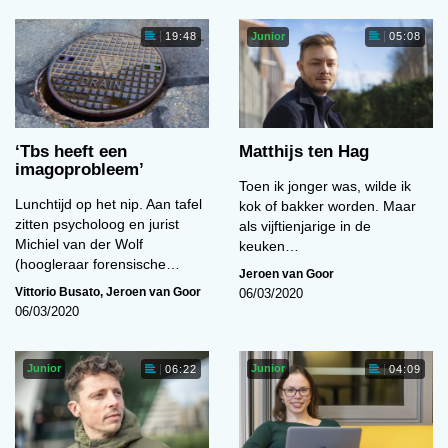
Junior
19:48
05:08
‘Tbs heeft een
Matthijs ten Hag
imagoprobleem’
Toen ik jonger was, wilde ik
Lunchtijd op het nip. Aan tafel
kok of bakker worden. Maar
zitten psycholoog en jurist
als vijftienjarige in de
Michiel van der Wolf
keuken…
(hoogleraar forensische…
Jeroen van Goor
Vittorio Busato
,
Jeroen van Goor
06/03/2020
06/03/2020
Junior
Junior
06:22
04:09