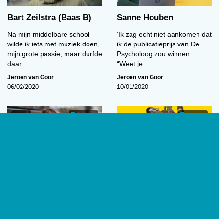
Bart Zeilstra (Baas B)
Sanne Houben
Na mijn middelbare school
‘Ik zag echt niet aankomen dat
wilde ik iets met muziek doen,
ik de publicatieprijs van De
mijn grote passie, maar durfde
Psycholoog zou winnen.
daar…
“Weet je…
Jeroen van Goor
Jeroen van Goor
06/02/2020
10/01/2020
In Spe
04:36
01:37
Chiara Staal
De innerlijke wereld van
een ‘outsider’
‘Op de middelbare school was
WOEST: Willem van Genk
mijn interesse in psychologie
1927-2005. Outsider Art
nog niet heel concreet. Ik
Museum Amsterdam
wilde toen…