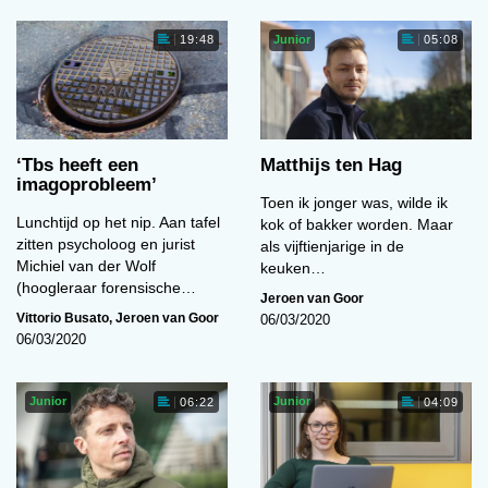
Junior
19:48
05:08
‘Tbs heeft een
Matthijs ten Hag
imagoprobleem’
Toen ik jonger was, wilde ik
Lunchtijd op het nip. Aan tafel
kok of bakker worden. Maar
zitten psycholoog en jurist
als vijftienjarige in de
Michiel van der Wolf
keuken…
(hoogleraar forensische…
Jeroen van Goor
Vittorio Busato
,
Jeroen van Goor
06/03/2020
06/03/2020
Junior
Junior
06:22
04:09