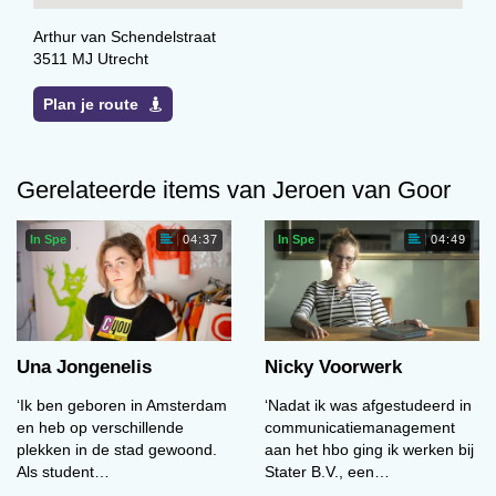
Arthur van Schendelstraat
3511 MJ Utrecht
Plan je route
Gerelateerde items van Jeroen van Goor
In Spe
In Spe
04:37
04:49
Una Jongenelis
Nicky Voorwerk
‘Ik ben geboren in Amsterdam
‘Nadat ik was afgestudeerd in
en heb op verschillende
communicatiemanagement
plekken in de stad gewoond.
aan het hbo ging ik werken bij
Als student…
Stater B.V., een…