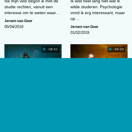
Na mijn vwo begon ik met de
Ik wist heel lang niet wat ik
studie rechten, vanuit een
wilde studeren. Psychologie
interesse om te weten waar…
vond ik erg interessant, maar
op…
Jeroen van Goor
Jeroen van Goor
05/04/2019
01/02/2019
08:51
04:03
Sociale mediaverslaving
Kim Smeets
Sociale media kunnen het
Omdat het functioneren van
leven verrijken en
de hersenen me fascineerde,
vriendschapsbanden in stand
begon ik in 2006 met de
houden, maar een groeiende
opleiding Klinische…
groep jonge…
Jeroen van Goor
Jeroen van Goor
04/01/2019
04/01/2019