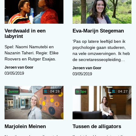
Verdwaald in een
Eva-Marijn Stegeman
labyrint
‘Pas op latere leeftijd ben ik
Spel: Naomi Namutebi en
psychologie gaan studeren,
Nazanin Taheri. Regie: Elike
na vele omzwervingen. Ik heb
Roovers en Rutger Esajas.
de secretaresseopleiding…
Jeroen van Goor
Jeroen van Goor
03/05/2019
03/05/2019
Junior
In Spe
04:28
04:27
Marjolein Meinen
Tussen de alligators