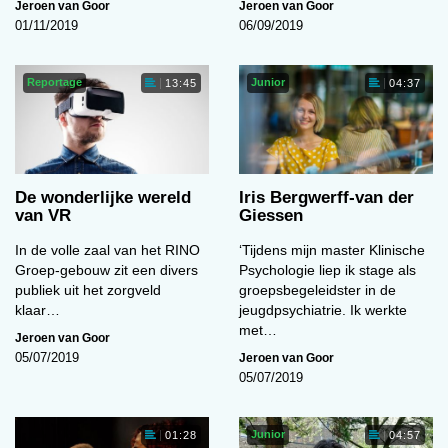
Jeroen van Goor
Jeroen van Goor
01/11/2019
06/09/2019
Reportage
Junior
13:45
04:37
De wonderlijke wereld
Iris Bergwerff-van der
van VR
Giessen
In de volle zaal van het RINO
‘Tijdens mijn master Klinische
Groep-gebouw zit een divers
Psychologie liep ik stage als
publiek uit het zorgveld
groepsbegeleidster in de
klaar…
jeugdpsychiatrie. Ik werkte
met…
Jeroen van Goor
Jeroen van Goor
05/07/2019
05/07/2019
Junior
01:28
04:57