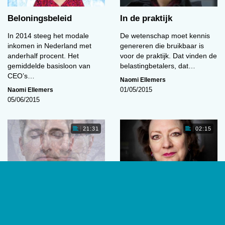
Beloningsbeleid
In de praktijk
In 2014 steeg het modale
De wetenschap moet kennis
inkomen in Nederland met
genereren die bruikbaar is
anderhalf procent. Het
voor de praktijk. Dat vinden de
gemiddelde basisloon van
belastingbetalers, dat…
CEO’s…
Naomi Ellemers
Naomi Ellemers
01/05/2015
05/06/2015
21:31
02:15
Zelfregulatieoriëntaties
Flexibel werken
en werkprestaties
Nu de economie lijkt aan te
Wat motiveert mensen in hun
trekken, is dat het eerste te
werk? Hoe kunnen ze
merken bij de uitzendbureaus.