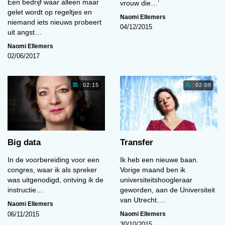
Een bedrijf waar alleen maar
vrouw die…’
gelet wordt op regeltjes en
Naomi Ellemers
niemand iets nieuws probeert
04/12/2015
uit angst…
Naomi Ellemers
02/06/2017
02:15
02:08
Big data
Transfer
In de voorbereiding voor een
Ik heb een nieuwe baan.
congres, waar ik als spreker
Vorige maand ben ik
was uitgenodigd, ontving ik de
universiteitshoogleraar
instructie…
geworden, aan de Universiteit
van Utrecht.…
Naomi Ellemers
Naomi Ellemers
06/11/2015
30/10/2015