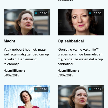
02:08
02:30
Macht
Op sabbatical
Vaak gebeurt het niet, maar
‘Geniet je van je vakantie?’,
wel regelmatig genoeg om op
vragen sommige familieleden
te vallen. Een email of
mij, omdat ze weten dat ik ‘op
telefoontje…
sabbatical’…
Naomi Ellemers
Naomi Ellemers
04/09/2015
03/07/2015
02:09
02:17