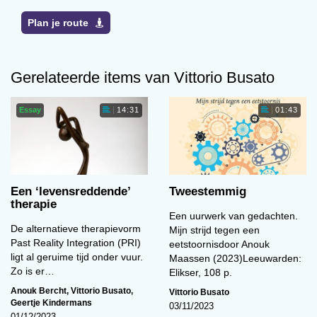
Plan je route
Gerelateerde items van Vittorio Busato
Essay
14:31
01:43
Een ‘levens­reddende’
Tweestemmig
therapie
Een uurwerk van gedachten.
De alternatieve therapievorm
Mijn strijd tegen een
Past Reality Integration (PRI)
eetstoornisdoor Anouk
ligt al geruime tijd onder vuur.
Maassen (2023)Leeuwarden:
Zo is er…
Elikser, 108 p.
Anouk Bercht
,
Vittorio Busato
,
Vittorio Busato
Geertje Kindermans
03/11/2023
01/12/2023