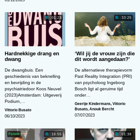
01:23
33:25
Hardnekkige drang en
‘Wil jij de vrouw zijn die
dwang
dit wordt aangedaan?’
De dwangbuis. Een
De alternatieve therapievorm
geschiedenis van beknelling
Past Reality Integration (PRI)
en bevrijding in de
van psycholoog Ingeborg
psychiatriedoor Koos Neuvel
Bosch ligt al geruime tijd
(2023)Amsterdam: Uitgeverij
onder…
Podium,…
Geertje Kindermans
,
Vittorio
Busato
,
Anouk Bercht
Vittorio Busato
07/07/2023
06/10/2023
Forum
16:55
01:38