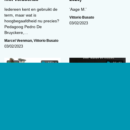
Iedereen kent en gebruikt de
‘Aage M.’
term, maar wat is
Vittorio Busato
hoogbegaafdheid nu precies?
03/02/2023
Pedagoog Pedro De
Bruyckere,…
Marcel Veenman
,
Vittorio Busato
03/02/2023
Forum
16:19
01:41
‘De academische
Waanzinnige wanen
vrijheid staat altijd en
per definitie onder druk’
De man die zijn hoofd verloor.
Door Douwe Draaisma (2022).
De universiteit geldt van
Groningen: Historische
oudsher als bolwerk van open
Uitgeverij, 208 p.
en vrije gedachtenwisseling. Is