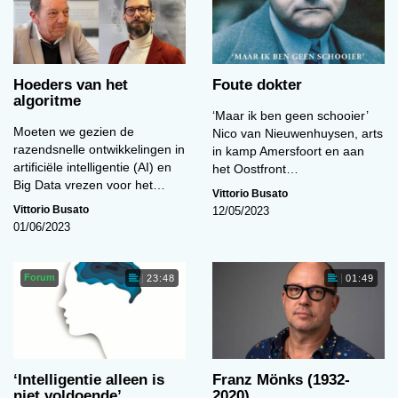
Hoeders van het
Foute dokter
algoritme
‘Maar ik ben geen schooier’
Moeten we gezien de
Nico van Nieuwenhuysen, arts
razendsnelle ontwikkelingen in
in kamp Amersfoort en aan
artificiële intelligentie (AI) en
het Oostfront…
Big Data vrezen voor het…
Vittorio Busato
Vittorio Busato
12/05/2023
01/06/2023
Forum
23:48
01:49
‘Intelligentie alleen is
Franz Mönks (1932-
niet voldoende’
2020)