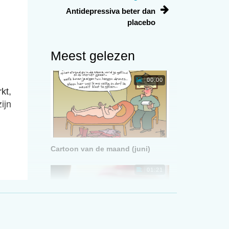
Antidepressiva beter dan
placebo
Meest gelezen
00:00
kt,
ijn
Cartoon van de maand (juni)
01:21
nis