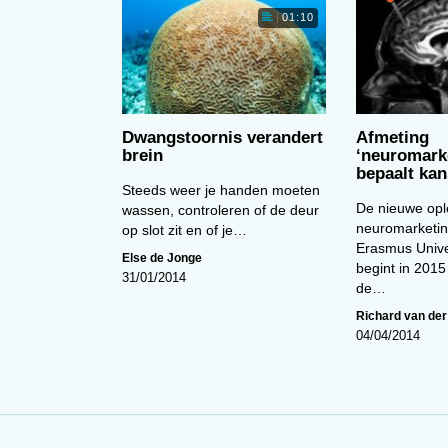
intuiglijke informatie. Ook medicijngebruik lijkt sporen 
01:10
 medicijnen slikken hadden een dunnere frontale en
olwassenen. Kinderen die medicijnen gebruiken voor hu
in de oppervlakte van hun frontale en pariëtale kwab. D
functies als impulscontrole en probleemoplossing, de
er andere) taal, spraak en gehoor.
Dwangstoornis verandert
Afmeting
brein
‘neuromark
er de gevolgen van de verschillen, suggereren ze wel dat
bepaalt kan
orzaakt. Deze verschillen kunnen ‘mogelijk’ extra
Steeds weer je handen moeten
De nieuwe opl
. (ID)
wassen, controleren of de deur
neuromarke­ti
op slot zit en of je…
rtical Abnormalities Associated With Pediatric and Adult
Erasmus Unive
Else de Jonge
begint in 2015
ings From the ENIGMA Obsessive-Compulsive Disorder
31/01/2014
de…
f Psychiatry. Published online: 15 December 2017.
Richard van der
17050485
04/04/2014