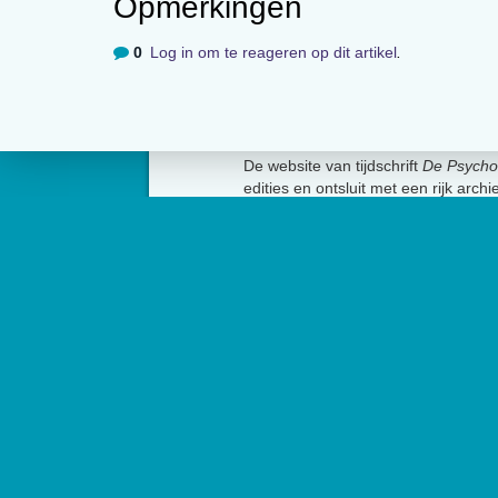
Opmerkingen
0
Log in om te reageren op dit artikel
.
Over
De website van tijdschrift
De Psycho
edities en ontsluit met een rijk arch
artikelen de professionele kennis b
Psycholoog
is het tijdschrift van he
Psychologen (NIP) en heeft een op
Contact