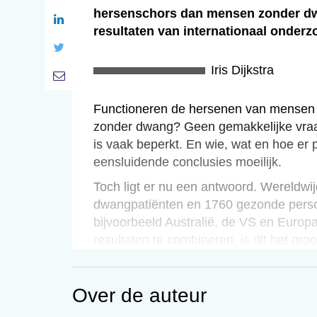
hersenschors dan mensen zonder dwa
resultaten van internationaal onderz
Iris Dijkstra
Functioneren de hersenen van mensen
zonder dwang? Geen gemakkelijke vraa
is vaak beperkt. En wie, wat en hoe er 
eensluidende conclusies moeilijk.
Toch ligt er nu een antwoord. Wereldwi
dwangpatiënten en 1760 gezonde pers
bijvoorbeeld Australië, de VS en Europa
resultaten te combineren, is dit het gr
dwangpatiënten ooit.
Uit het onderzoek blijkt dat de pariëta
Over de auteur
dunner is dan die bij gezonde proefpers