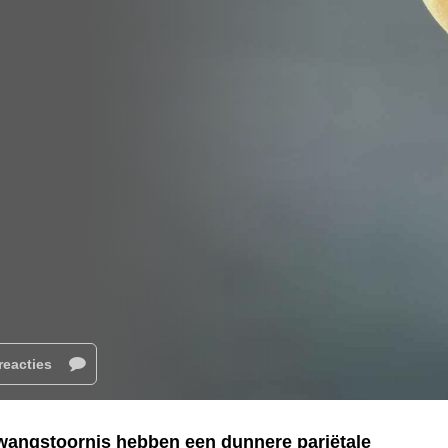
reacties
angstoornis hebben een dunnere pariëtale