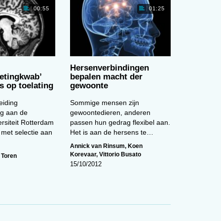
na
Langer slapen leidt tot betere
00:55
01:25
schoolprestaties
n
e
00:00
Hersenverbindingen
etingkwab’
bepalen macht der
s op toelating
gewoonte
eiding
Sommige mensen zijn
Cartoon van de maand (februari)
ng aan de
gewoontedieren, anderen
rsiteit Rotterdam
passen hun gedrag flexibel aan.
 met selec­tie aan
Het is aan de hersens te…
Annick van Rinsum
,
Koen
Korevaar
,
Vittorio Busato
 Toren
15/10/2012