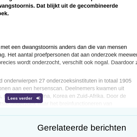
ngstoornis. Dat blijkt uit de gecombineerde
oek.
 met een dwangstoornis anders dan die van mensen
g. Het aantal proefpersonen dat aan onderzoek meewer
precies wordt onderzocht, verschilt ook nogal. Daardoor z
jd onderwierpen 27 onderzoeksinstituten in totaal 1905
onen aan een hersenscan. Deelnemers kwamen uit
, maar ook uit China, Korea en Zuid-Afrika. Door de
Lees verder
ootste onderzoek naar het breinfunctioneren van
le cortex bij kinderen en volwassenen met een dwangstoor
Gerelateerde berichten
onen. De pariëtale hersenschors speelt een rol bij