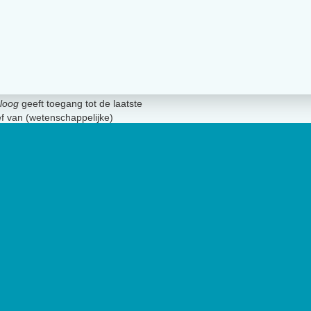
loog
geeft toegang tot de laatste
ief van (wetenschappelijke)
innen het vakgebied.
De
t Nederlands Instituut van
lage van 17.000 exemplaren.
Geen 