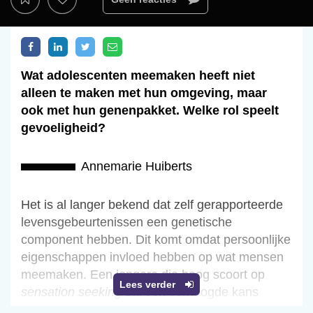
Wat adolescenten meemaken heeft niet
alleen te maken met hun omgeving, maar
ook met hun genenpakket. Welke rol speelt
gevoeligheid?
Annemarie Huiberts
Het is al langer bekend dat zelf gerapporteerde
levensgebeurtenissen een genetische
component hebben. Dit komt omdat persoonlijke
eigenschappen invloed hebben op wat mensen
meemaken. Een jongere die hoog scoort op
Lees verder
sensation seeking
zal een verhoogde kans
hebben op een ongeval. Omdat
sensation