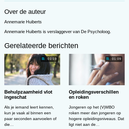
seeking
deels genetisch is bepaald, is de kans
Over de auteur
op een ongeval dat ook. Een Londense
onderzoeksgroep besloot uit te zoeken of ook de
Annemarie Huiberts
karaktertrek gevoeligheid de erfelijke component
Annemarie Huiberts is verslaggever van De Psycholoog.
van levensgebeurtenissen mede bepaalt. Circa
500 eeneiige en 900 twee-eiige tweelingparen in
Gerelateerde berichten
de leeftijd van 15-17 jaar beantwoordden vragen
over het aantal
life events
dat zij hadden
01:19
01:09
meegemaakt, hun angstgevoeligheid
(bewustzijn van interne angstsignalen zoals
hartkloppingen) en hun omgevingsgevoeligheid.
De drie variabelen werden ieder voor ongeveer
Behulpzaamheid vlot
Opleidingsverschillen
de helft door genetische en voor de andere helft
ingeschat
en roken
door unieke omgevingsinvloeden verklaard. Het
verband tussen levensgebeurtenissen en beide
Als je iemand leert kennen,
Jongeren op het (V)MBO
kun je vaak al binnen een
roken meer dan jongeren op
gevoeligheidsmaten was licht positief –
paar seconden aanvoelen of
hogere opleidings­niveaus. Dat
gevoelige jongeren rapporteren iets meer
die…
ligt niet aan de…
levensgebeurtenissen dan gemiddeld – en