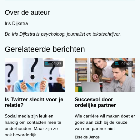
analyseren. Zo hoopten zij te kunnen nagaan
Over de auteur
welke variabelen relatie-satisfactie voorspellen.
Iris Dijkstra
Gecombineerd deden in totaal ruim elfduizend
mensen mee. De verschillende variabelen die
Dr. Iris Dijkstra is psycholoog, journalist en tekstschrijver.
als voorspellers in de diverse studies waren
Gerelateerde berichten
opgenomen, werden in twee groepen gedeeld.
Er waren individu-gerelateerde variabelen
(bijvoorbeeld persoonlijkheidskenmerken van
01:27
01:09
beide partners), en er waren relatie-gerelateerde
variabelen (duur van de relatie, maar ook
bijvoorbeeld beleving van conflicten en seksuele
bevrediging van beide partners).
Is Twitter slecht voor je
Succesvol door
relatie?
ordelijke partner
Wat bleek? Of je tevreden bent over je relatie,
hangt voor 45% af van de bril waardoor je op
Social media zijn leuk en
Wie carrière wil maken doet er
hetzelfde moment naar die relatie kijkt. De mate
handig om contacten mee te
goed aan zich bij de keuze
onderhouden. Maar zijn ze
van een partner niet…
waarin je denkt dat je partner zich aan de relatie
ook bevorderlijk…
committeert, is bijvoorbeeld van belang, net als
Else de Jonge