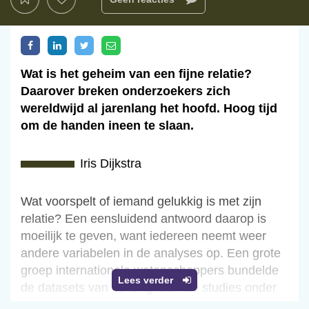
Wat is het geheim van een fijne relatie?
Daarover breken onderzoekers zich
wereldwijd al jarenlang het hoofd. Hoog tijd
om de handen ineen te slaan.
Iris Dijkstra
Wat voorspelt of iemand gelukkig is met zijn
relatie? Een eensluidend antwoord daarop is
moeilijk te geven, want iedereen neemt weer
andere variabelen in de analyses op. Een grote
groep internationale wetenschappers bundelde
Lees verder
de datasets van 43 longitudinale studies onder
(echt)paren om die met machine learning te