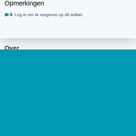
States of America, Aug 11; 117(32): 19061-
Opmerkingen
19071.
0
Log in om te reageren op dit artikel
.
Beeld:
ramisonic/shutterstock.com
Volgende
Over
Genieten is gezond!
De website van tijdschrift
De Psycholoog
geeft toegang tot de
laatste edities en ontsluit met een rijk archief van
Meest gelezen
(wetenschappelijke) artikelen de professionele kennis binnen het
vakgebied.
De Psycholoog
is het tijdschrift van het Nederlands
Instituut van Psychologen (NIP) en heeft een oplage van 17.000
00:00
exemplaren.