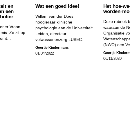
eit en
Wat een goed idee!
Het hoe-we-
van een
worden-mo
holier
Willem van der Does,
Deze rubriek b
hoogleraar klinische
tiener Vroon
waaraan de N
psychologie aan de Universiteit
 mis. Ze zit op
Organisatie vo
Leiden, directeur
 komt…
Wetenschappe
volwassenenzorg LUBEC.
(NWO) een Ven
Geertje Kindermans
Geertje Kinder
01/04/2022
06/11/2020