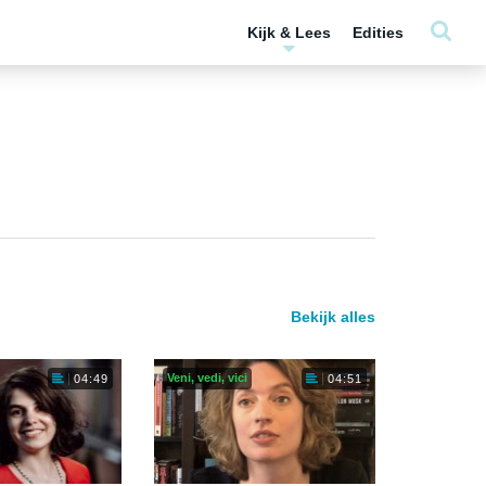
Kijk & Lees
Edities
Bekijk alles
Veni, vedi, vici
04:49
04:51