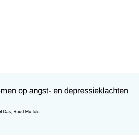
lemen op angst- en depressieklachten
l Das
,
Ruud Muffels