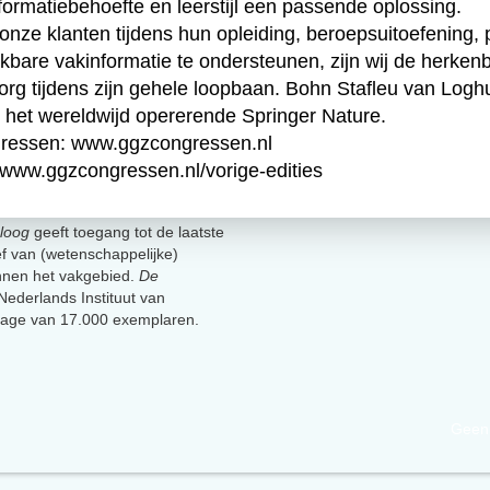
formatiebehoefte en leerstijl een passende oplossing.
ze klanten tijdens hun opleiding, beroepsuitoefening, p
kbare vakinformatie te ondersteunen, zijn wij de herke
dzorg tijdens zijn gehele loopbaan. Bohn Stafleu van Lo
 het wereldwijd opererende Springer Nature.
gressen:
www.ggzcongressen.nl
www.ggzcongressen.nl/vorige-edities
loog
geeft toegang tot de laatste
ief van (wetenschappelijke)
innen het vakgebied.
De
t Nederlands Instituut van
lage van 17.000 exemplaren.
Geen 