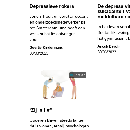
Depressieve rokers
De depressivit
suïcidaliteit 
Jorien Treur, universitair docent
middelbare sc
en onderzoeksmedewerker bij
In het leven van 
het Amsterdam umc heeft een
Bouter lijkt weinig
Veni- subsidie ontvangen
het gymnasium,
voor…
Anouk Bercht
Geertje Kindermans
30/06/2022
03/03/2023
13:07
‘Zij is lief’
Ouderen blijven steeds langer
thuis wonen, terwijl psychologen