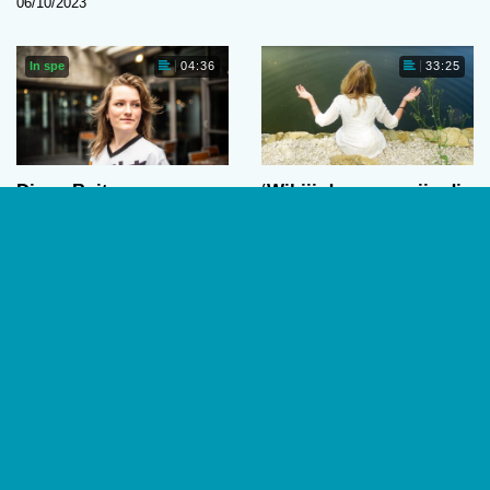
06/10/2023
In spe
04:36
33:25
Djago Buit
‘Wil jij de vrouw zijn die
dit wordt aangedaan?’
Djago Buit zit in haar derde
De alternatieve therapievorm
jaar van de bachelor
Past Reality Integration (PRI)
Psychologie aan de
van psycholoog Ingeborg
Universiteit van Amsterdam.…
Bosch ligt al geruime tijd
Anouk Bercht
onder…
01/09/2023
Geertje Kindermans
,
Vittorio
Busato
,
Anouk Bercht
07/07/2023
1
2
…
7