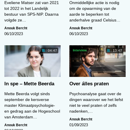
Eveliene Matser zat van 2021
Onmiddellijke actie is nodig
tot 2022 in het Landelijk
om de opwarming van de
bestuur van SPS-NIP. Daarna
aarde te beperken tot
volgde ze…
anderhalve graad Celsius…
Anouk Bercht
Anouk Bercht
06/10/2023
06/10/2023
Interview
04:47
13:47
In spe – Mette Beerda
Over álles praten
Mette Beerda volgt sinds
Psychoanalyse gaat over de
september de kersverse
dingen waarover we het liefst
master Klimaatpsychologie-
niet te veel praten of zelfs
en gedrag aan de Hogeschool
nadenken,…
van Amsterdam…
Anouk Bercht
Anouk Bercht
01/09/2023