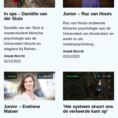
In spe – Daniëlle van
Junior – Raz van Houts
der Sluis
Raz van Houts studeerde
Daniëlle van der Sluis is
klinische psychologie aan de
masterstudent klinische
Universiteit van Amsterdam en
psychologie aan de
werkt nu als
Universiteit Utrecht en
masterpsycholoog…
stagiaire bij Reinier…
Anouk Bercht
Anouk Bercht
03/11/2023
01/12/2023
Junior
Interview
04:34
12:58
Junior – Eveliene
‘Het systeem stuurt ons
Matser
de verkeerde kant op’