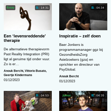
Essay
14:31
04:34
Een ‘levens­reddende’
Inspiratie – zelf doen
therapie
Baer Jonkers is
De alternatieve therapievorm
programmamanager ggz bij
Past Reality Integration (PRI)
GezondheidsZorg
ligt al geruime tijd onder vuur.
Asielzoekers (gza) en
Zo is er…
oprichter en directeur van
PsyGlobal.
Anouk Bercht
,
Vittorio Busato
,
Geertje Kindermans
Anouk Bercht
01/12/2023
01/12/2023
Junior
04:53
04:35