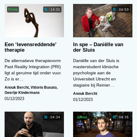
Essay
14:31
04:53
Een ‘levens­reddende’
In spe – Daniëlle van
therapie
der Sluis
De alternatieve therapievorm
Daniëlle van der Sluis is
Past Reality Integration (PRI)
masterstudent klinische
ligt al geruime tijd onder vuur.
psychologie aan de
Zo is er…
Universiteit Utrecht en
stagiaire bij Reinier…
Anouk Bercht
,
Vittorio Busato
,
Geertje Kindermans
Anouk Bercht
01/12/2023
01/12/2023
Junior
04:34
04:35