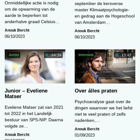
Onmiddellijke actie is nodig
september de kersverse
om de opwarming van de
master Klimaatpsychologie-
aarde te beperken tot
en gedrag aan de Hogeschool
anderhalve graad Celsius…
van Amsterdam…
Anouk Bercht
Anouk Bercht
06/10/2023
06/10/2023
Junior
Interview
04:34
13:47
Junior – Eveliene
Over álles praten
Matser
Psychoanalyse gaat over de
Eveliene Matser zat van 2021
dingen waarover we het liefst
tot 2022 in het Landelijk
niet te veel praten of zelfs
bestuur van SPS-NIP. Daarna
nadenken,…
volgde ze…
Anouk Bercht
Anouk Bercht
01/09/2023