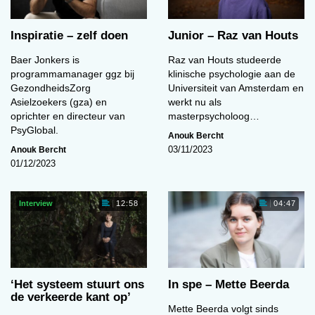
Inspiratie – zelf doen
Junior – Raz van Houts
Baer Jonkers is
Raz van Houts studeerde
programmamanager ggz bij
klinische psychologie aan de
GezondheidsZorg
Universiteit van Amsterdam en
Asielzoekers (gza) en
werkt nu als
oprichter en directeur van
masterpsycholoog…
PsyGlobal.
Anouk Bercht
Anouk Bercht
03/11/2023
01/12/2023
Interview
12:58
04:47
‘Het systeem stuurt ons
In spe – Mette Beerda
de verkeerde kant op’
Mette Beerda volgt sinds