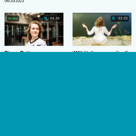
06/10/2023
In spe
04:36
33:25
Djago Buit
‘Wil jij de vrouw zijn die
dit wordt aangedaan?’
Djago Buit zit in haar derde
De alternatieve therapievorm
jaar van de bachelor
Past Reality Integration (PRI)
Psychologie aan de
van psycholoog Ingeborg
Universiteit van Amsterdam.…
Bosch ligt al geruime tijd
Anouk Bercht
onder…
01/09/2023
Geertje Kindermans
,
Vittorio
Busato
,
Anouk Bercht
07/07/2023
1
2
…
7