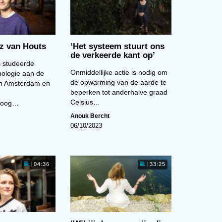
az van Houts
‘Het systeem stuurt ons
de verkeerde kant op’
 studeerde
Onmiddellijke actie is nodig om
hologie aan de
de opwarming van de aarde te
van Amsterdam en
beperken tot anderhalve graad
Celsius…
loog…
Anouk Bercht
06/10/2023
04:36
33:25