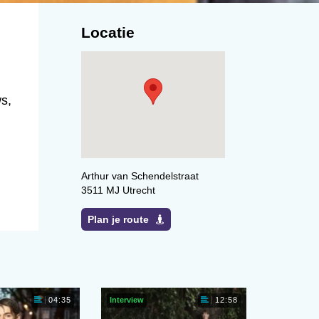
Locatie
ws,
Arthur van Schendelstraat
3511 MJ Utrecht
Plan je route
Interview
04:35
12:58