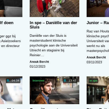
elf doen
In spe – Daniëlle van der
Junior – R
Sluis
Raz van Houts
Daniëlle van der Sluis is
r ggz bij
klinische psyc
masterstudent klinische
 Asielzoekers
Universiteit 
psychologie aan de Universiteit
r en directeur
werkt nu als
Utrecht en stagiaire bij
masterpsycho
Reinier…
Anouk Bercht
Anouk Bercht
03/11/2023
01/12/2023
Interview
In spe
04:34
13:47