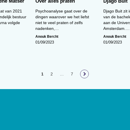
iene Matser
Over álles praten
Djago Buit
zat van 2021
Psychoanalyse gaat over de
Djago Buit zit 
ndelijk bestuur
dingen waarover we het liefst
van de bachel
rna volgde
niet te veel praten of zelfs
aan de Univers
nadenken,…
Amsterdam.…
Anouk Bercht
Anouk Bercht
01/09/2023
01/09/2023
1
2
…
7
loog
geeft toegang tot de laatste
ief van (wetenschappelijke)
innen het vakgebied.
De
t Nederlands Instituut van
lage van 17.000 exemplaren.