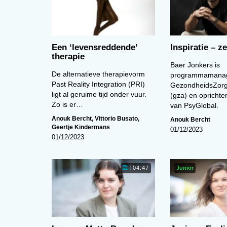
Een ‘levens­reddende’
Inspiratie – z
therapie
Baer Jonkers is
De alternatieve therapievorm
programmamanage
Past Reality Integration (PRI)
GezondheidsZorg
ligt al geruime tijd onder vuur.
(gza) en oprichte
Zo is er…
van PsyGlobal.
Anouk Bercht
,
Vittorio Busato
,
Anouk Bercht
Geertje Kindermans
01/12/2023
01/12/2023
Junior
04:47