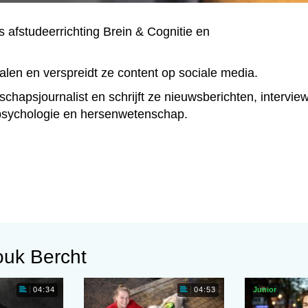
 afstudeerrichting Brein & Cognitie en
alen en verspreidt ze content op sociale media.
chapsjournalist en schrijft ze nieuwsberichten, intervie
psychologie en hersenwetenschap.
ouk Bercht
Junior
04:34
04:53