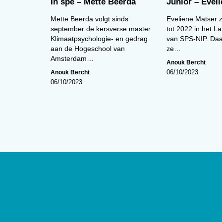
In spe – Mette Beerda
Junior – Evel
Mette Beerda volgt sinds
Eveliene Matser 
september de kersverse master
tot 2022 in het La
Klimaatpsychologie- en gedrag
van SPS-NIP. Daa
aan de Hogeschool van
ze…
Amsterdam…
Anouk Bercht
Anouk Bercht
06/10/2023
06/10/2023
Over
De website van tijdschrift
De Psycho
edities en ontsluit met een rijk arch
artikelen de professionele kennis b
Psycholoog
is het tijdschrift van he
Psychologen (NIP) en heeft een op