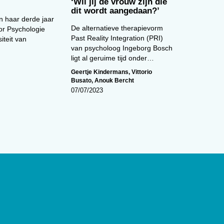
‘Wil jij de vrouw zijn die
dit wordt aangedaan?’
in haar derde jaar
De alternatieve therapievorm
or Psychologie
Past Reality Integration (PRI)
iteit van
van psycholoog Ingeborg Bosch
ligt al geruime tijd onder…
Geertje Kindermans
,
Vittorio
Busato
,
Anouk Bercht
07/07/2023