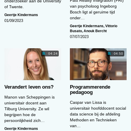
Past Reality Integration (PRI)
onderzoeker aan de University
van psycholoog Ingeborg
of Twente.
Bosch ligt al geruime tijd
Geertje Kindermans
onder…
01/09/2023
Geertje Kindermans
,
Vittorio
Busato
,
Anouk Bercht
07/07/2023
04:24
04:50
Verandert leven ons?
Programmerende
pedagoog
Manon van Scheppingen is
Caspar van Lissa is
universitair docent aan
universitair hoofddocent social
Tilburg University. Ze wil
data science bij de afdeling
begrijpen hoe de
Methoden en Technieken
persoonlijkheid zich…
van…
Geertje Kindermans