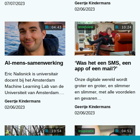
Geertje Kindermans
07/07/2023
02/06/2023
Interview
04:43
10:24
AI-mens-samenwerking
‘Was het een SMS, een
app of een mail?’
Eric Nalisnick is universitair
Onze digitale wereld wordt
docent bij het Amsterdam
groter en groter, en slimmer
Machine Learning Lab van de
en slimmer, met alle voordelen
Universiteit van Amsterdam.…
en gevaren…
Geertje Kindermans
Geertje Kindermans
02/06/2023
02/06/2023
Inspiratie
19:54
04:51