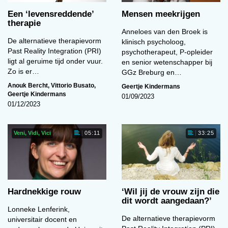
Een ‘levens­reddende’
Mensen meekrijgen
therapie
Anneloes van den Broek is
De alternatieve therapievorm
klinisch psycholoog,
Past Reality Integration (PRI)
psychotherapeut, P-opleider
ligt al geruime tijd onder vuur.
en senior wetenschapper bij
Zo is er…
GGz Breburg en…
Anouk Bercht
,
Vittorio Busato
,
Geertje Kindermans
Geertje Kindermans
01/09/2023
01/12/2023
Veni, Vidi, Vici
05:11
33:25
Hardnekkige rouw
‘Wil jij de vrouw zijn die
dit wordt aangedaan?’
Lonneke Lenferink,
De alternatieve therapievorm
universitair docent en