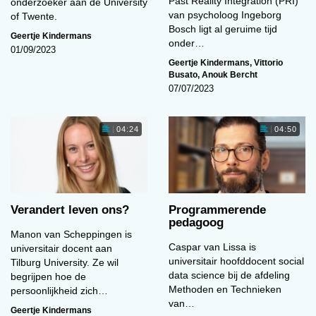
Past Reality Integration (PRI)
onderzoeker aan de University
van psycholoog Ingeborg
of Twente.
Bosch ligt al geruime tijd
Geertje Kindermans
onder…
01/09/2023
Geertje Kindermans
,
Vittorio
Busato
,
Anouk Bercht
07/07/2023
04:24
04:50
Verandert leven ons?
Programmerende
pedagoog
Manon van Scheppingen is
Caspar van Lissa is
universitair docent aan
universitair hoofddocent social
Tilburg University. Ze wil
data science bij de afdeling
begrijpen hoe de
Methoden en Technieken
persoonlijkheid zich…
van…
Geertje Kindermans