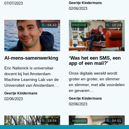
Geertje Kindermans
07/07/2023
02/06/2023
Interview
04:43
10:24
AI-mens-samenwerking
‘Was het een SMS, een
app of een mail?’
Eric Nalisnick is universitair
Onze digitale wereld wordt
docent bij het Amsterdam
groter en groter, en slimmer
Machine Learning Lab van de
en slimmer, met alle voordelen
Universiteit van Amsterdam.…
en gevaren…
Geertje Kindermans
Geertje Kindermans
02/06/2023
02/06/2023
Inspiratie
19:54
04:51