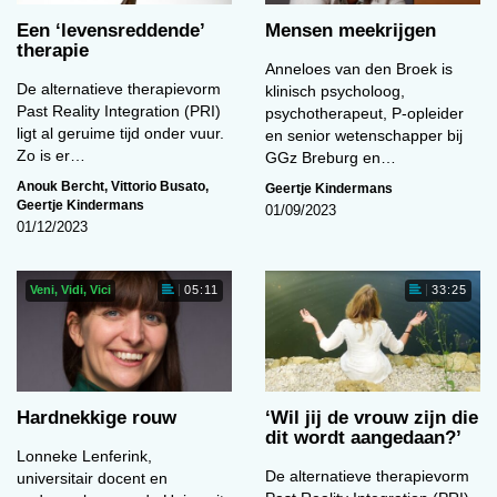
Een ‘levens­reddende’
Mensen meekrijgen
therapie
Anneloes van den Broek is
De alternatieve therapievorm
klinisch psycholoog,
Past Reality Integration (PRI)
psychotherapeut, P-opleider
ligt al geruime tijd onder vuur.
en senior wetenschapper bij
Zo is er…
GGz Breburg en…
Anouk Bercht
,
Vittorio Busato
,
Geertje Kindermans
Geertje Kindermans
01/09/2023
01/12/2023
Veni, Vidi, Vici
05:11
33:25
Hardnekkige rouw
‘Wil jij de vrouw zijn die
dit wordt aangedaan?’
Lonneke Lenferink,
De alternatieve therapievorm
universitair docent en