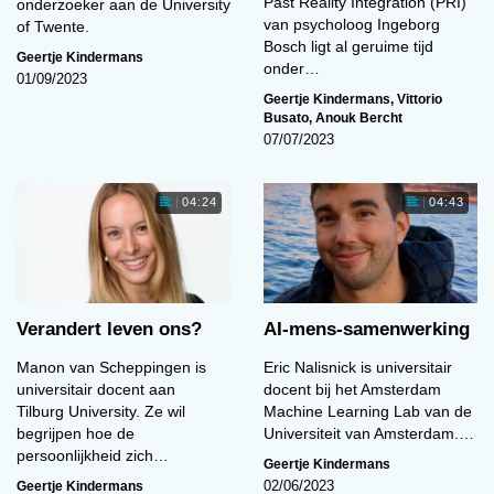
Past Reality Integration (PRI)
onderzoeker aan de University
van psycholoog Ingeborg
of Twente.
Bosch ligt al geruime tijd
Geertje Kindermans
onder…
01/09/2023
Geertje Kindermans
,
Vittorio
Busato
,
Anouk Bercht
07/07/2023
04:24
04:43
Verandert leven ons?
AI-mens-samenwerking
Manon van Scheppingen is
Eric Nalisnick is universitair
universitair docent aan
docent bij het Amsterdam
Tilburg University. Ze wil
Machine Learning Lab van de
begrijpen hoe de
Universiteit van Amsterdam.…
persoonlijkheid zich…
Geertje Kindermans
Geertje Kindermans
02/06/2023