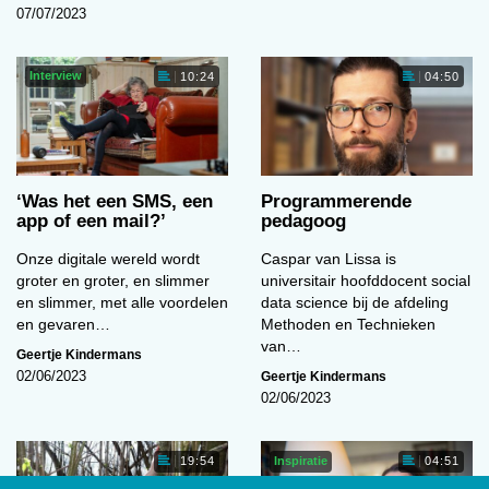
07/07/2023
Interview
10:24
04:50
‘Was het een SMS, een
Programmerende
app of een mail?’
pedagoog
Onze digitale wereld wordt
Caspar van Lissa is
groter en groter, en slimmer
universitair hoofddocent social
en slimmer, met alle voordelen
data science bij de afdeling
en gevaren…
Methoden en Technieken
van…
Geertje Kindermans
Geertje Kindermans
02/06/2023
02/06/2023
Inspiratie
19:54
04:51