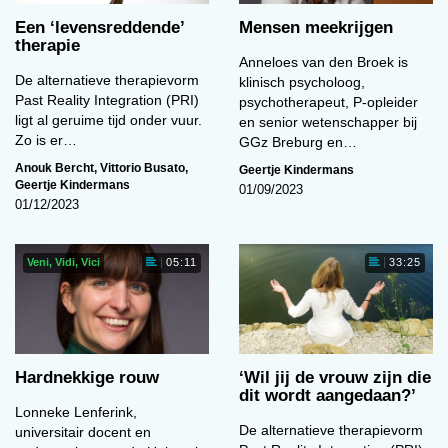
Een ‘levens­reddende’
Mensen meekrijgen
therapie
Anneloes van den Broek is
De alternatieve therapievorm
klinisch psycholoog,
Past Reality Integration (PRI)
psychotherapeut, P-opleider
ligt al geruime tijd onder vuur.
en senior wetenschapper bij
Zo is er…
GGz Breburg en…
Anouk Bercht
,
Vittorio Busato
,
Geertje Kindermans
Geertje Kindermans
01/09/2023
01/12/2023
Veni, Vidi, Vici
05:11
33:25
Hardnekkige rouw
‘Wil jij de vrouw zijn die
dit wordt aangedaan?’
Lonneke Lenferink,
De alternatieve therapievorm
universitair docent en