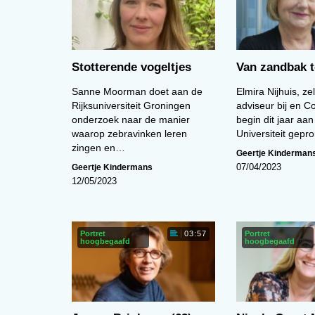
Stotterende vogeltjes
Van zandbak t
Sanne Moorman doet aan de
Elmira Nijhuis, ze
Rijksuniversiteit Groningen
adviseur bij en Co
onderzoek naar de manier
begin dit jaar aan
waarop zebravinken leren
Universiteit gep
zingen en…
Geertje Kinderman
Geertje Kindermans
07/04/2023
12/05/2023
Portret
Portret
03:57
hoogbegaafd
hoogbegaafd