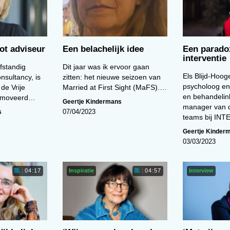
ot adviseur
Een belachelijk idee
Een parado
interventie
lfstandig
Dit jaar was ik ervoor gaan
Els Blijd-Hooge
nsultancy, is
zitten: het nieuwe seizoen van
psycholoog en
 de Vrije
Married at First Sight (MaFS).…
en behandelin
romoveerd…
Geertje Kindermans
manager van d
s
07/04/2023
teams bij IN
Geertje Kinder
03/03/2023
Inspiratie
Interview
04:17
04:57