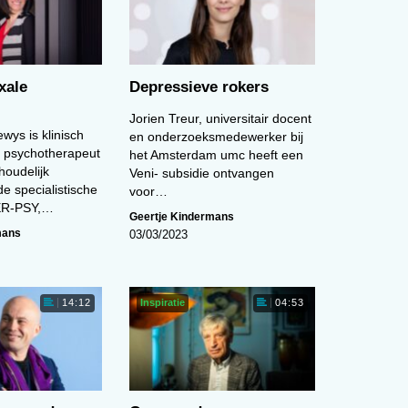
xale
Depressieve rokers
Jorien Treur, universitair docent
wys is klinisch
en onderzoeksmedewerker bij
 psychotherapeut
het Amsterdam umc heeft een
houdelijk
Veni- subsidie ontvangen
e specialistische
voor…
TER-PSY,…
Geertje Kindermans
mans
03/03/2023
Inspiratie
14:12
04:53