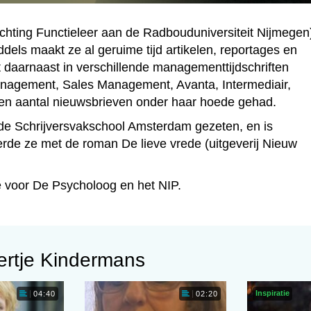
ichting Functieleer aan de Radbouduniversiteit Nijmegen)
ddels maakt ze al geruime tijd artikelen, reportages en
 daarnaast in verschillende managementtijdschriften
anagement, Sales Management, Avanta, Intermediair,
en aantal nieuwsbrieven onder haar hoede gehad.
op de Schrijversvakschool Amsterdam gezeten, en is
rde ze met de roman De lieve vrede (uitgeverij Nieuw
re voor De Psycholoog en het NIP.
ertje Kindermans
Inspiratie
04:40
02:20