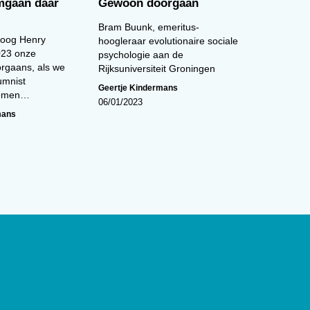
omgaan daar
Gewoon doorgaan
Bram Buunk, emeritus-
loog Henry
hoogleraar evolutionaire sociale
023 onze
psychologie aan de
orgaans, als we
Rijksuniversiteit Groningen
umnist
Geertje Kindermans
 nemen…
06/01/2023
mans