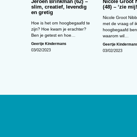
Jeroen Brinkman (62) –
Nicole Groot 
slim, creatief, levendig
(48) – ‘zie mij!
en gretig
Nicole Groot Nibb
Hoe is het om hoogbegaafd te
met de vraag of i
zijn? Hoe kwam je erachter?
hoogbegaafd ben
Ben je getest en hoe…
waarom wil…
Geertje Kindermans
Geertje Kinderman
03/02/2023
03/02/2023
Over
De website van tijdschrift
De Psycho
edities en ontsluit met een rijk arch
artikelen de professionele kennis b
Psycholoog
is het tijdschrift van he
Psychologen (NIP) en heeft een op