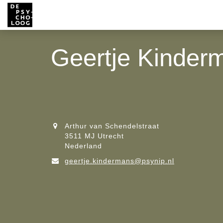
Geertje Kinder
Arthur van Schendelstraat
3511 MJ Utrecht
Nederland
geertje.kindermans@psynip.nl