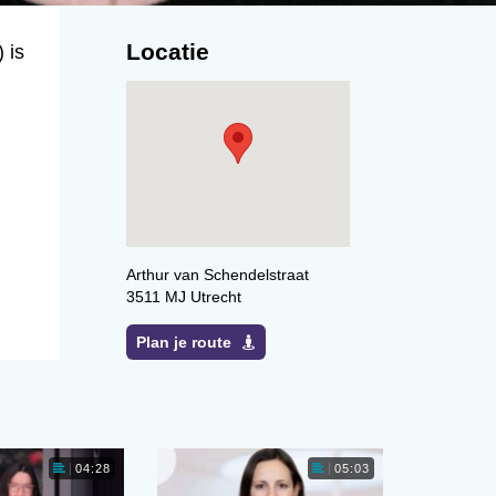
Locatie
 is
Arthur van Schendelstraat
3511 MJ Utrecht
Plan je route
04:28
05:03