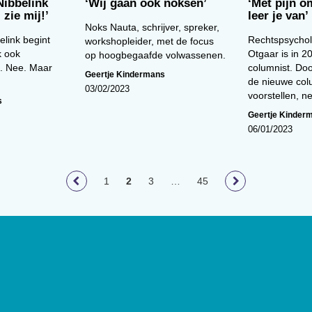
Nibbelink
‘Wij gaan ook noksen’
‘Met pijn 
 zie mij!’
leer je van’
Noks Nauta, schrijver, spreker,
elink begint
Rechtspsycho
workshopleider, met de focus
k ook
Otgaar is in 2
op hoogbegaafde volwassenen.
. Nee. Maar
columnist. Do
Geertje Kindermans
de nieuwe col
03/02/2023
voorstellen,
s
Geertje Kinder
06/01/2023
1
2
3
…
45
loog
geeft toegang tot de laatste
ief van (wetenschappelijke)
innen het vakgebied.
De
t Nederlands Instituut van
lage van 17.000 exemplaren.