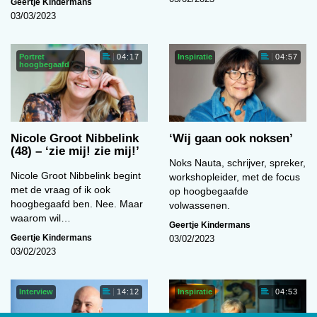
Geertje Kindermans
03/03/2023
Portret
Inspiratie
04:17
04:57
hoogbegaafd
Nicole Groot Nibbelink
‘Wij gaan ook noksen’
(48) – ‘zie mij! zie mij!’
Noks Nauta, schrijver, spreker,
Nicole Groot Nibbelink begint
workshopleider, met de focus
met de vraag of ik ook
op hoogbegaafde
hoogbegaafd ben. Nee. Maar
volwassenen.
waarom wil…
Geertje Kindermans
Geertje Kindermans
03/02/2023
03/02/2023
Interview
Inspiratie
14:12
04:53