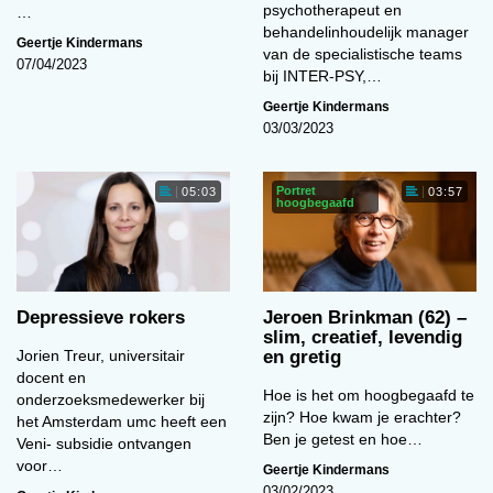
psychotherapeut en
…
behandelinhoudelijk manager
Geertje Kindermans
van de specialistische teams
07/04/2023
bij INTER-PSY,…
Geertje Kindermans
03/03/2023
Portret
05:03
03:57
hoogbegaafd
Depressieve rokers
Jeroen Brinkman (62) –
slim, creatief, levendig
Jorien Treur, universitair
en gretig
docent en
Hoe is het om hoogbegaafd te
onderzoeksmedewerker bij
zijn? Hoe kwam je erachter?
het Amsterdam umc heeft een
Ben je getest en hoe…
Veni- subsidie ontvangen
voor…
Geertje Kindermans
03/02/2023