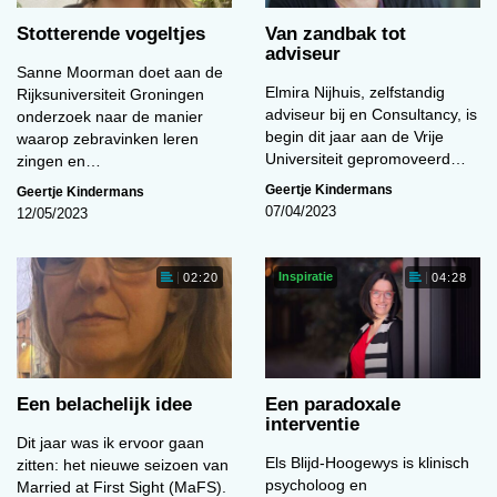
Stotterende vogeltjes
Van zandbak tot
adviseur
Sanne Moorman doet aan de
Elmira Nijhuis, zelfstandig
Rijksuniversiteit Groningen
adviseur bij en Consultancy, is
onderzoek naar de manier
begin dit jaar aan de Vrije
waarop zebravinken leren
Universiteit gepromoveerd…
zingen en…
Geertje Kindermans
Geertje Kindermans
07/04/2023
12/05/2023
Inspiratie
02:20
04:28
Een belachelijk idee
Een paradoxale
interventie
Dit jaar was ik ervoor gaan
Els Blijd-Hoogewys is klinisch
zitten: het nieuwe seizoen van
psycholoog en
Married at First Sight (MaFS).