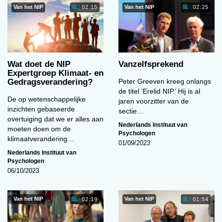
Van het NIP
Van het NIP
02:15
02:25
Wat doet de NIP
Vanzelfsprekend
Expertgroep Klimaat- en
Gedragsverandering?
Peter Greeven kreeg onlangs
de titel ‘Erelid NIP.’ Hij is al
De op wetenschappelijke
jaren voorzitter van de
inzichten gebaseerde
sectie…
overtuiging dat we er alles aan
Nederlands Instituut van
moeten doen om de
Psychologen
klimaatverandering…
01/09/2023
Nederlands Instituut van
Psychologen
06/10/2023
Van het NIP
Van het NIP
02:19
01:54