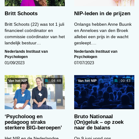
Britt Schoots
NIP-leden in de prijzen
Britt Schoots (22) was tot 1 juli
Onlangs hebben Anne Buunk
financieel coördinator en
en Anneloes van den Broek
commissie coördinator van het
allebei een prijs in de wacht
landelijk bestuur…
gesleept.…
Nederlands Instituut van
Nederlands Instituut van
Psychologen
Psychologen
01/09/2023
07/07/2023
Van het NIP
Van het NIP
04:48
00:43
‘Psycholoog en
Bruto Nationaal
pedagoog straks
(On)geluk – op zoek
sterkere BIG-beroepen’
naar de balans
Het NIP en de Nederlandse
Op 9 juni vond ons