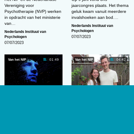
Vereniging voor
jaarcongres plaats. Het thema
Psychotherapie (NVP) werken
geluk kwam vanuit meerdere
in opdracht van het ministerie
invalshoeken aan bod.…
van…
Nederlands Instituut van
Psychologen
Nederlands Instituut van
Psychologen
07/07/2023
07/07/2023
Van het NIP
Van het NIP
01:49
04:42
Artificiële intelligentie:
‘Ik dacht dat ze een
hemel of hel?
move maakte, maar ze
maakte gewoon een
Het is de droom van iedere
praatje’
student: een middel dat al die
Wat als je partner ook
scripties, boekverslagen en
psycholoog is? Het NIP laat
portfolio’s…
stellen aan het woord over