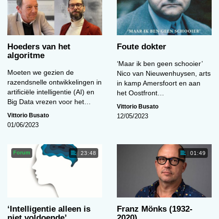
Hoeders van het
Foute dokter
algoritme
‘Maar ik ben geen schooier’
Moeten we gezien de
Nico van Nieuwenhuysen, arts
razendsnelle ontwikkelingen in
in kamp Amersfoort en aan
artificiële intelligentie (AI) en
het Oostfront…
Big Data vrezen voor het…
Vittorio Busato
Vittorio Busato
12/05/2023
01/06/2023
Forum
23:48
01:49
‘Intelligentie alleen is
Franz Mönks (1932-
niet voldoende’
2020)