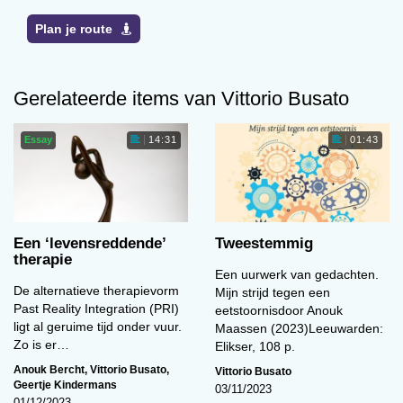
Plan je route
Gerelateerde items van Vittorio Busato
Essay
14:31
01:43
Een ‘levens­reddende’
Tweestemmig
therapie
Een uurwerk van gedachten.
De alternatieve therapievorm
Mijn strijd tegen een
Past Reality Integration (PRI)
eetstoornisdoor Anouk
ligt al geruime tijd onder vuur.
Maassen (2023)Leeuwarden:
Zo is er…
Elikser, 108 p.
Anouk Bercht
,
Vittorio Busato
,
Vittorio Busato
Geertje Kindermans
03/11/2023
01/12/2023