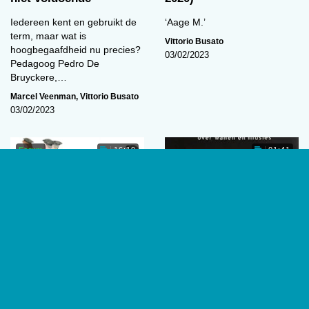
Iedereen kent en gebruikt de
‘Aage M.’
term, maar wat is
Vittorio Busato
hoogbegaafdheid nu precies?
03/02/2023
Pedagoog Pedro De
Bruyckere,…
Marcel Veenman
,
Vittorio Busato
03/02/2023
Forum
16:19
01:41
‘De academische
Waanzinnige wanen
vrijheid staat altijd en
per definitie onder druk’
De man die zijn hoofd verloor.
Door Douwe Draaisma (2022).
De universiteit geldt van
Groningen: Historische
oudsher als bolwerk van open
Uitgeverij, 208 p.
en vrije gedachtenwisseling. Is