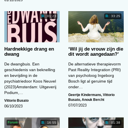
01:23
33:25
Hardnekkige drang en
‘Wil jij de vrouw zijn die
dwang
dit wordt aangedaan?’
De dwangbuis. Een
De alternatieve therapievorm
geschiedenis van beknelling
Past Reality Integration (PRI)
en bevrijding in de
van psycholoog Ingeborg
psychiatriedoor Koos Neuvel
Bosch ligt al geruime tijd
(2023)Amsterdam: Uitgeverij
onder…
Podium,…
Geertje Kindermans
,
Vittorio
Busato
,
Anouk Bercht
Vittorio Busato
07/07/2023
06/10/2023
Forum
16:55
01:38