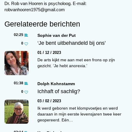
ondanks haar toenemende assertiviteit, de
Dr. Rob van Hooren is psycholoog. E-mail:
robvanhooren1975@gmail.com
depressieve gevoelens niet af.
Gerelateerde berichten
Dr. Rob van Hooren
02:25
Sophie van der Put
‘Je bent uitbehandeld bij ons’
Na een
0
briefje
01 / 12 / 2023
van mij
De arts kijkt me aan met een frons op zijn
naar de
gezicht. ‘Je hebt anorexia.’
gezinsv
oogden
01:38
Dolph Kohnstamm
belt een
Ichhaft of sachlig?
0
van hen
03 / 02 / 2023
mij drie
Ik werd geboren met klompvoetjes en werd
maande
daaraan in mijn eerste levensjaren twee keer
n later
geopereerd. Eén…
op. De
gezinsv