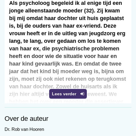
Als psycholoog begeleid ik al enige tijd een
jonge alleenstaande moeder (32). Zij kwam
bij mij omdat haar dochter uit huis geplaatst
is, bij de ouders van haar ex-vriend. Deze
vrouw heeft er in de uitleg van jeugdzorg erg
lang, te lang, over gedaan om los te komen
van haar ex, die psychiatrische problemen
heeft en door wie de situatie voor haar en
haar kind gevaarlijk was. En omdat de twee
jaar dat het kind bij moeder weg is, bijna om
zijn, moet zij ook niet rekenen op terugkomst
van haar dochter. Zowel de huisarts als ik
zijn hier altijd verbaasd over geweest. We
Lees verder
hebben het over een moeder die assertiever
is geworden, hard werkt, geen verslavingen
of psychische stoornissen heeft, geen
Over de auteur
financiële schulden en die vecht voor haar
Dr. Rob van Hooren
dochter. Ondertussen nemen bij moeder