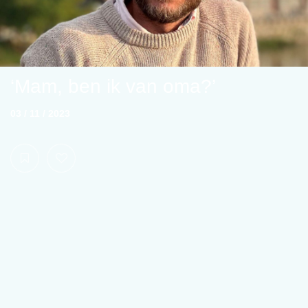
‘Mam, ben ik van oma?’
03 / 11 / 2023