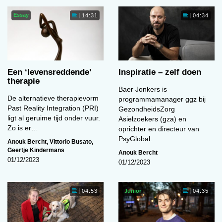
Essay
14:31
04:34
Een ‘levens­reddende’
Inspiratie – zelf doen
therapie
Baer Jonkers is
De alternatieve therapievorm
programmamanager ggz bij
Past Reality Integration (PRI)
GezondheidsZorg
ligt al geruime tijd onder vuur.
Asielzoekers (gza) en
Zo is er…
oprichter en directeur van
PsyGlobal.
Anouk Bercht
,
Vittorio Busato
,
Geertje Kindermans
Anouk Bercht
01/12/2023
01/12/2023
Junior
04:53
04:35