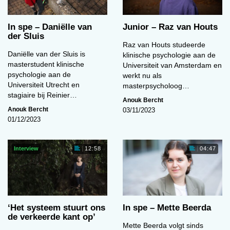
In spe – Daniëlle van
Junior – Raz van Houts
der Sluis
Raz van Houts studeerde
Daniëlle van der Sluis is
klinische psychologie aan de
masterstudent klinische
Universiteit van Amsterdam en
psychologie aan de
werkt nu als
Universiteit Utrecht en
masterpsycholoog…
stagiaire bij Reinier…
Anouk Bercht
Anouk Bercht
03/11/2023
01/12/2023
Interview
12:58
04:47
‘Het systeem stuurt ons
In spe – Mette Beerda
de verkeerde kant op’
Mette Beerda volgt sinds