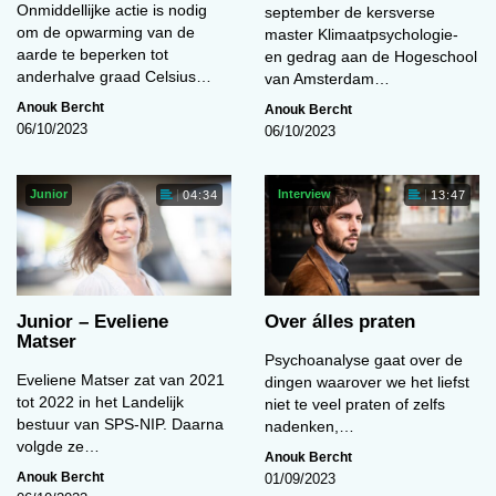
Onmiddellijke actie is nodig
september de kersverse
om de opwarming van de
master Klimaatpsychologie-
aarde te beperken tot
en gedrag aan de Hogeschool
anderhalve graad Celsius…
van Amsterdam…
Anouk Bercht
Anouk Bercht
06/10/2023
06/10/2023
Junior
Interview
04:34
13:47
Junior – Eveliene
Over álles praten
Matser
Psychoanalyse gaat over de
Eveliene Matser zat van 2021
dingen waarover we het liefst
tot 2022 in het Landelijk
niet te veel praten of zelfs
bestuur van SPS-NIP. Daarna
nadenken,…
volgde ze…
Anouk Bercht
Anouk Bercht
01/09/2023