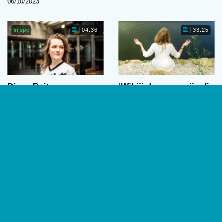
06/10/2023
In spe
04:36
33:25
Djago Buit
‘Wil jij de vrouw zijn die
dit wordt aangedaan?’
Djago Buit zit in haar derde
De alternatieve therapievorm
jaar van de bachelor
Past Reality Integration (PRI)
Psychologie aan de
van psycholoog Ingeborg
Universiteit van Amsterdam.…
Bosch ligt al geruime tijd
Anouk Bercht
onder…
01/09/2023
Geertje Kindermans
,
Vittorio
Busato
,
Anouk Bercht
07/07/2023
1
2
…
7