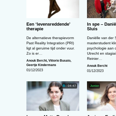
Een ‘levens­reddende’
In spe – Danië
therapie
Sluis
De alternatieve therapievorm
Daniëlle van der S
Past Reality Integration (PRI)
masterstudent kli
ligt al geruime tijd onder vuur.
psychologie aan d
Zo is er…
Utrecht en stagiai
Reinier…
Anouk Bercht
,
Vittorio Busato
,
Geertje Kindermans
Anouk Bercht
01/12/2023
01/12/2023
Junior
04:47