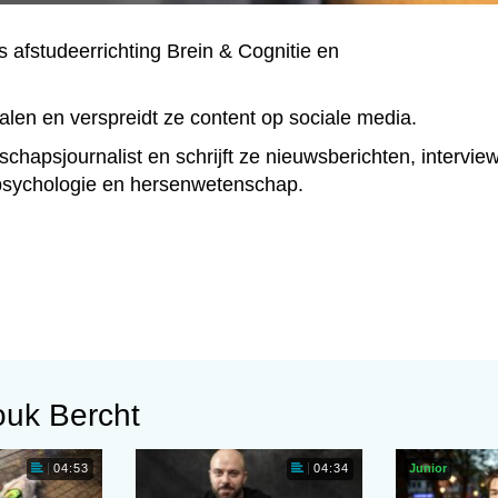
 afstudeerrichting Brein & Cognitie en
alen en verspreidt ze content op sociale media.
chapsjournalist en schrijft ze nieuwsberichten, intervie
psychologie en hersenwetenschap.
ouk Bercht
Junior
04:53
04:34