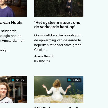
az van Houts
‘Het systeem stuurt ons
de verkeerde kant op’
 studeerde
Onmiddellijke actie is nodig om
hologie aan de
de opwarming van de aarde te
van Amsterdam en
beperken tot anderhalve graad
Celsius…
loog…
Anouk Bercht
06/10/2023
04:36
33:25