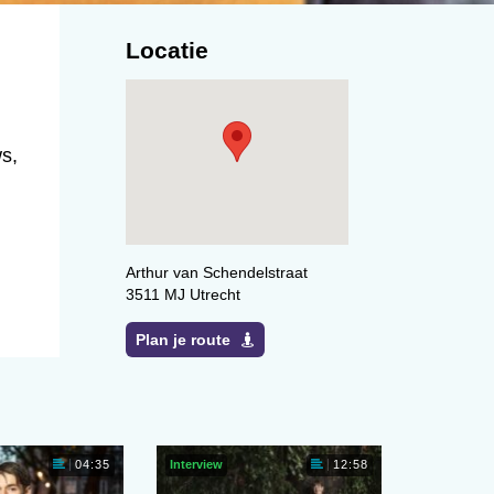
Locatie
ws,
Arthur van Schendelstraat
3511 MJ Utrecht
Plan je route
Interview
04:35
12:58