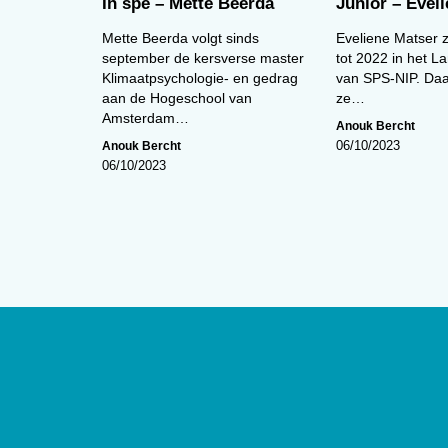
In spe – Mette Beerda
Junior – Evel
Mette Beerda volgt sinds
Eveliene Matser 
september de kersverse master
tot 2022 in het La
Klimaatpsychologie- en gedrag
van SPS-NIP. Daa
aan de Hogeschool van
ze…
Amsterdam…
Anouk Bercht
Anouk Bercht
06/10/2023
06/10/2023
Over
De website van tijdschrift
De Psycho
edities en ontsluit met een rijk arch
artikelen de professionele kennis b
Psycholoog
is het tijdschrift van he
Psychologen (NIP) en heeft een op