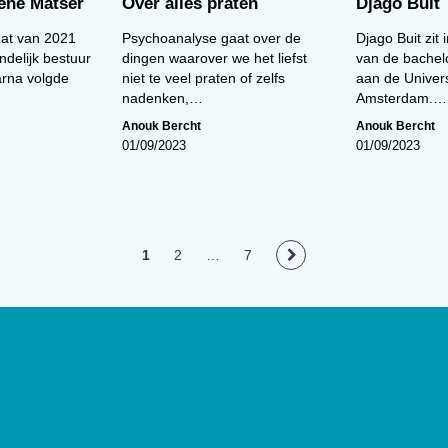
iene Matser
Over álles praten
Djago Buit
zat van 2021
Psychoanalyse gaat over de
Djago Buit zit 
ndelijk bestuur
dingen waarover we het liefst
van de bachel
rna volgde
niet te veel praten of zelfs
aan de Univers
nadenken,…
Amsterdam.…
Anouk Bercht
Anouk Bercht
01/09/2023
01/09/2023
1
2
…
7
loog
geeft toegang tot de laatste
ief van (wetenschappelijke)
innen het vakgebied.
De
t Nederlands Instituut van
lage van 17.000 exemplaren.