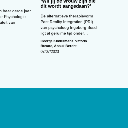
‘Wil jij de vrouw zijn die
dit wordt aangedaan?’
in haar derde jaar
De alternatieve therapievorm
or Psychologie
Past Reality Integration (PRI)
iteit van
van psycholoog Ingeborg Bosch
ligt al geruime tijd onder…
Geertje Kindermans
,
Vittorio
Busato
,
Anouk Bercht
07/07/2023