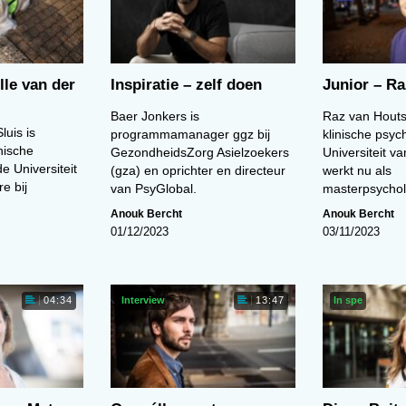
lle van der
Inspiratie – zelf doen
Junior – R
Baer Jonkers is
Raz van Houts
luis is
programmamanager ggz bij
klinische psyc
nische
GezondheidsZorg Asielzoekers
Universiteit 
e Universiteit
(gza) en oprichter en directeur
werkt nu als
re bij
van PsyGlobal.
masterpsycho
Anouk Bercht
Anouk Bercht
01/12/2023
03/11/2023
Interview
In spe
04:34
13:47