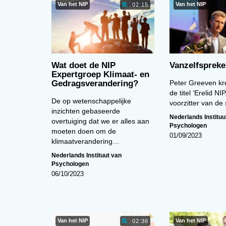
Van het NIP
Van het NIP
02:15
Wat doet de NIP
Vanzelfsprek
Expertgroep Klimaat- en
Gedragsverandering?
Peter Greeven kr
de titel ‘Erelid NIP.
De op wetenschappelijke
voorzitter van de
inzichten gebaseerde
Nederlands Instituu
overtuiging dat we er alles aan
Psychologen
moeten doen om de
01/09/2023
klimaatverandering…
Nederlands Instituut van
Psychologen
06/10/2023
Van het NIP
Van het NIP
02:36