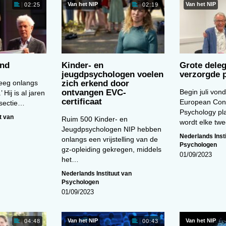
Van het NIP
Van het NIP
02:25
02:19
end
Kinder- en
Grote deleg
jeugdpsychologen voelen
verzorgde
eeg onlangs
zich erkend door
ontvangen EVC-
Begin juli vond
’ Hij is al jaren
certificaat
European Con
 sectie…
Psychology pla
t van
Ruim 500 Kinder- en
wordt elke tw
Jeugdpsychologen NIP hebben
Nederlands Inst
onlangs een vrijstelling van de
Psychologen
gz-opleiding gekregen, middels
01/09/2023
het…
Nederlands Instituut van
Psychologen
01/09/2023
Van het NIP
Van het NIP
04:48
00:43