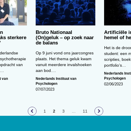
en
Bruto Nationaal
Artificiële i
ks sterkere
(On)geluk – op zoek naar
hemel of he
’
de balans
Het is de dro
derlandse
Op 9 juni vond ons jaarcongres
student: een m
Psychotherapie
plaats. Het thema geluk kwam
scripties, boe
opdracht van
vanuit meerdere invalshoeken
portfolio’s…
an…
aan bod.…
Nederlands Inst
Psychologen
t van
Nederlands Instituut van
Psychologen
02/06/2023
07/07/2023
1
2
3
…
11