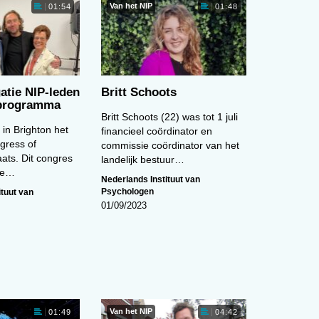
Van het NIP
01:54
01:48
atie NIP-leden
Britt Schoots
 programma
Britt Schoots (22) was tot 1 juli
 in Brighton het
financieel coördinator en
gress of
commissie coördinator van het
ats. Dit congres
landelijk bestuur…
ee…
Nederlands Instituut van
Psychologen
ituut van
01/09/2023
Van het NIP
01:49
04:42