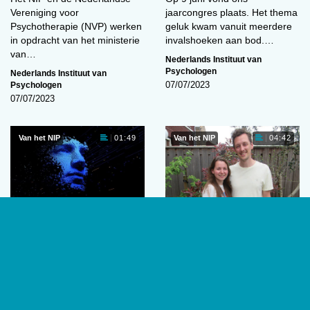
Vereniging voor
jaarcongres plaats. Het thema
Psychotherapie (NVP) werken
geluk kwam vanuit meerdere
in opdracht van het ministerie
invalshoeken aan bod.…
van…
Nederlands Instituut van
Psychologen
Nederlands Instituut van
Psychologen
07/07/2023
07/07/2023
Van het NIP
Van het NIP
01:49
04:42
Artificiële intelligentie:
‘Ik dacht dat ze een
hemel of hel?
move maakte, maar ze
maakte gewoon een
Het is de droom van iedere
praatje’
student: een middel dat al die
Wat als je partner ook
scripties, boekverslagen en
psycholoog is? Het NIP laat
portfolio’s…
stellen aan het woord over