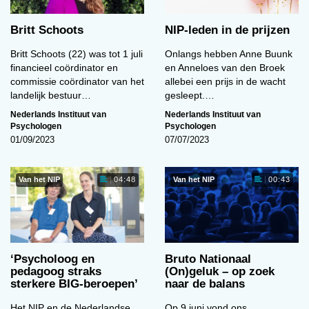
Britt Schoots
NIP-leden in de prijzen
Britt Schoots (22) was tot 1 juli
Onlangs hebben Anne Buunk
financieel coördinator en
en Anneloes van den Broek
commissie coördinator van het
allebei een prijs in de wacht
landelijk bestuur…
gesleept.…
Nederlands Instituut van
Nederlands Instituut van
Psychologen
Psychologen
01/09/2023
07/07/2023
Van het NIP
Van het NIP
04:48
00:43
‘Psycholoog en
Bruto Nationaal
pedagoog straks
(On)geluk – op zoek
sterkere BIG-beroepen’
naar de balans
Het NIP en de Nederlandse
Op 9 juni vond ons