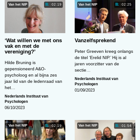
Van het NIP
Van het NIP
02:19
02:25
‘Wat willen we met ons
Vanzelfsprekend
vak en met de
vereniging?’
Peter Greeven kreeg onlangs
de titel ‘Erelid NIP.’ Hij is al
Hilde Bruning is
jaren voorzitter van de
gepensioneerd A&O-
sectie…
psycholoog en al bijna zes
Nederlands Instituut van
jaar lid van de ledenraad van
Psychologen
het…
01/09/2023
Nederlands Instituut van
Psychologen
06/10/2023
Van het NIP
Van het NIP
02:19
01:54