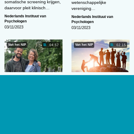
somatische screening krijgen,
wetenschappelijke
daarvoor pleit klinisch…
vereniging…
Nederlands Instituut van
Nederlands Instituut van
Psychologen
Psychologen
03/11/2023
03/11/2023
Van het NIP
Van het NIP
04:57
02:15
Twee kanten van
Wat doet de NIP
dezelfde medaille
Expertgroep Klimaat- en
Gedragsverandering?
Hoe is de band tussen
De op wetenschappelijke
familieleden die beiden als
inzichten gebaseerde
psycholoog werken? Het NIP
overtuiging dat we er alles aan
laat moeders, dochters,…
moeten doen om de
Nederlands Instituut van
klimaatverandering…
Psychologen
06/10/2023
Nederlands Instituut van