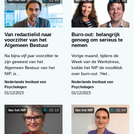
Van het NIP
Van het NIP
01:49
01:56
Van redactielid naar
Burn-out: belangrijk
voorzitter van het
genoeg om serieus te
Algemeen Bestuur
nemen
Na bijna vijf jaar voorzitter te
Vorige maand, tijdens de
zijn geweest van het
Week van de Werkstress,
Algemeen Bestuur van het
luidde het NIP de noodklok
NIP, is…
over burn-out. ‘Het…
Nederlands Instituut van
Nederlands Instituut van
Psychologen
Psychologen
01/12/2023
01/12/2023
Van het NIP
Van het NIP
02:10
02:04