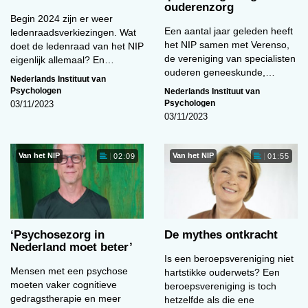
ouderenzorg
Begin 2024 zijn er weer
Een aantal jaar geleden heeft
ledenraadsverkiezingen. Wat
het NIP samen met Verenso,
doet de ledenraad van het NIP
de vereniging van specialisten
eigenlijk allemaal? En…
ouderen geneeskunde,…
Nederlands Instituut van
Psychologen
Nederlands Instituut van
Psychologen
03/11/2023
03/11/2023
Van het NIP
Van het NIP
02:09
01:55
‘Psychosezorg in
De mythes ontkracht
Nederland moet beter’
Is een beroepsvereniging niet
Mensen met een psychose
hartstikke ouderwets? Een
moeten vaker cognitieve
beroepsvereniging is toch
gedragstherapie en meer
hetzelfde als die ene