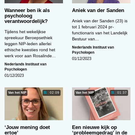
Wanneer ben ik als
Aniek van der Sanden
psycholoog
verantwoordelijk?
Aniek van der Sanden (23) is
tot 1 februari 2024 pr-
Tijdens het wekelijkse
functionaris van het Landelijk
spreekuur Beroepsethiek
Bestuur van…
leggen NIP-leden allerlei
Nederlands Instituut van
ethische kwesties rond het
Psychologen
werk voor aan Rosalinde…
01/12/2023
Nederlands Instituut van
Psychologen
01/12/2023
Van het NIP
Van het NIP
02:09
01:37
‘Jouw mening doet
Een nieuwe kijk op
ertoe’
‘probleemgedrag’ in de