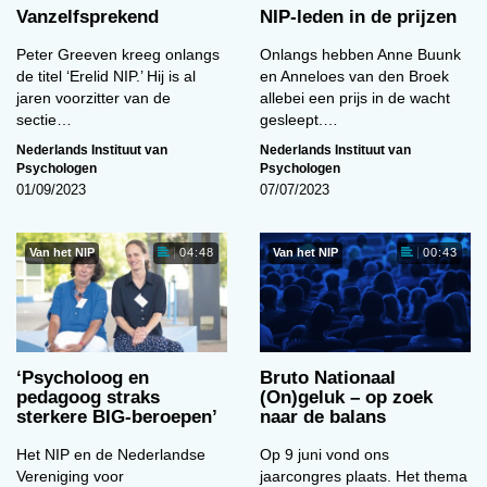
Vanzelfsprekend
NIP-leden in de prijzen
Peter Greeven kreeg onlangs
Onlangs hebben Anne Buunk
de titel ‘Erelid NIP.’ Hij is al
en Anneloes van den Broek
jaren voorzitter van de
allebei een prijs in de wacht
sectie…
gesleept.…
Nederlands Instituut van
Nederlands Instituut van
Psychologen
Psychologen
01/09/2023
07/07/2023
Van het NIP
Van het NIP
04:48
00:43
‘Psycholoog en
Bruto Nationaal
pedagoog straks
(On)geluk – op zoek
sterkere BIG-beroepen’
naar de balans
Het NIP en de Nederlandse
Op 9 juni vond ons
Vereniging voor
jaarcongres plaats. Het thema