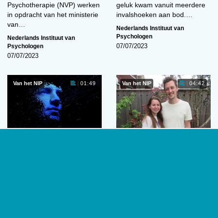
Psychotherapie (NVP) werken
geluk kwam vanuit meerdere
in opdracht van het ministerie
invalshoeken aan bod.…
van…
Nederlands Instituut van
Psychologen
Nederlands Instituut van
Psychologen
07/07/2023
07/07/2023
Van het NIP
Van het NIP
01:49
04:42
Artificiële intelligentie:
‘Ik dacht dat ze een
hemel of hel?
move maakte, maar ze
maakte gewoon een
Het is de droom van iedere
praatje’
student: een middel dat al die
Wat als je partner ook
scripties, boekverslagen en
psycholoog is? Het NIP laat
portfolio’s…
stellen aan het woord over
Nederlands Instituut van
hun…
Psychologen