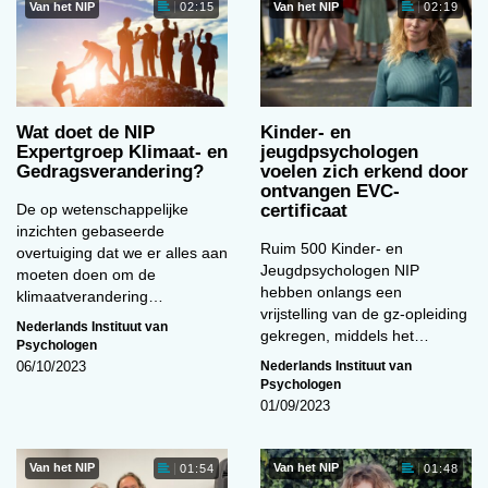
Van het NIP
Van het NIP
02:15
02:19
Wat doet de NIP
Kinder- en
Expertgroep Klimaat- en
jeugdpsychologen
Gedragsverandering?
voelen zich erkend door
ontvangen EVC-
De op wetenschappelijke
certificaat
inzichten gebaseerde
Ruim 500 Kinder- en
overtuiging dat we er alles aan
Jeugdpsychologen NIP
moeten doen om de
hebben onlangs een
klimaatverandering…
vrijstelling van de gz-opleiding
Nederlands Instituut van
gekregen, middels het…
Psychologen
Nederlands Instituut van
06/10/2023
Psychologen
01/09/2023
Van het NIP
Van het NIP
01:54
01:48