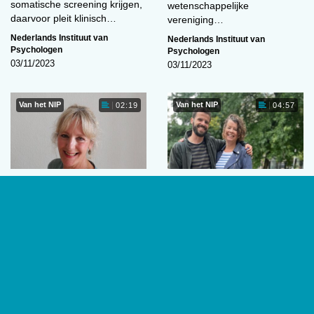
somatische screening krijgen,
wetenschappelijke
daarvoor pleit klinisch…
vereniging…
Nederlands Instituut van
Nederlands Instituut van
Psychologen
Psychologen
03/11/2023
03/11/2023
Van het NIP
Van het NIP
02:19
04:57
‘Wat willen we met ons
Twee kanten van
vak en met de
dezelfde medaille
vereniging?’
Hoe is de band tussen
Hilde Bruning is
familieleden die beiden als
gepensioneerd A&O-
psycholoog werken? Het NIP
psycholoog en al bijna zes
laat moeders, dochters,…
jaar lid van de ledenraad van
Nederlands Instituut van
het…
Psychologen
06/10/2023
Nederlands Instituut van