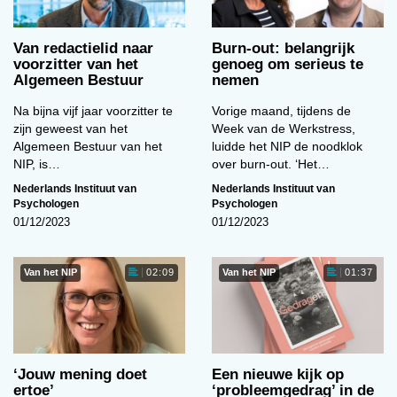
Van redactielid naar
Burn-out: belangrijk
voorzitter van het
genoeg om serieus te
Algemeen Bestuur
nemen
Na bijna vijf jaar voorzitter te
Vorige maand, tijdens de
zijn geweest van het
Week van de Werkstress,
Algemeen Bestuur van het
luidde het NIP de noodklok
NIP, is…
over burn-out. ‘Het…
Nederlands Instituut van
Nederlands Instituut van
Psychologen
Psychologen
01/12/2023
01/12/2023
Van het NIP
Van het NIP
02:09
01:37
‘Jouw mening doet
Een nieuwe kijk op
ertoe’
‘probleemgedrag’ in de