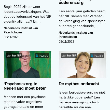
ouderenzorg
Begin 2024 zijn er weer
Een aantal jaar geleden heeft
ledenraadsverkiezingen. Wat
het NIP samen met Verenso,
doet de ledenraad van het NIP
de vereniging van specialisten
eigenlijk allemaal? En…
ouderen geneeskunde,…
Nederlands Instituut van
Psychologen
Nederlands Instituut van
Psychologen
03/11/2023
03/11/2023
Van het NIP
Van het NIP
02:09
01:55
‘Psychosezorg in
De mythes ontkracht
Nederland moet beter’
Is een beroepsvereniging niet
Mensen met een psychose
hartstikke ouderwets? Een
moeten vaker cognitieve
beroepsvereniging is toch
gedragstherapie en meer
hetzelfde als die ene