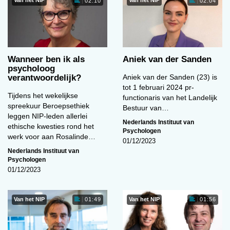
Van het NIP
Van het NIP
02:10
02:04
Wanneer ben ik als
Aniek van der Sanden
psycholoog
verantwoordelijk?
Aniek van der Sanden (23) is
tot 1 februari 2024 pr-
Tijdens het wekelijkse
functionaris van het Landelijk
spreekuur Beroepsethiek
Bestuur van…
leggen NIP-leden allerlei
Nederlands Instituut van
ethische kwesties rond het
Psychologen
werk voor aan Rosalinde…
01/12/2023
Nederlands Instituut van
Psychologen
01/12/2023
Van het NIP
Van het NIP
01:49
01:56